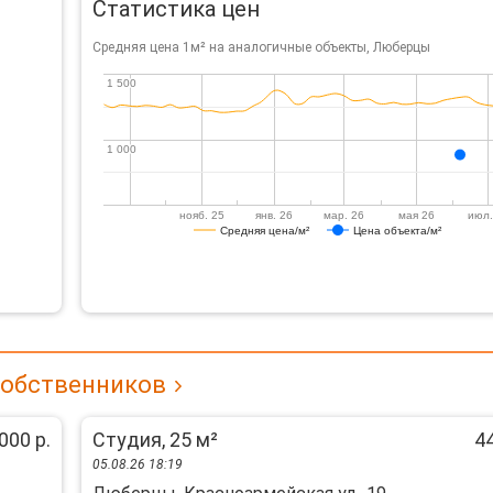
Статистика цен
Средняя цена 1м² на аналогичные объекты, Люберцы
1 500
1 500
1 000
1 000
нояб. 25
янв. 26
мар. 26
мая 26
июл.
Средняя цена/м²
Цена объекта/м²
собственников
000 р.
Студия, 25 м²
44
05.08.26 18:19