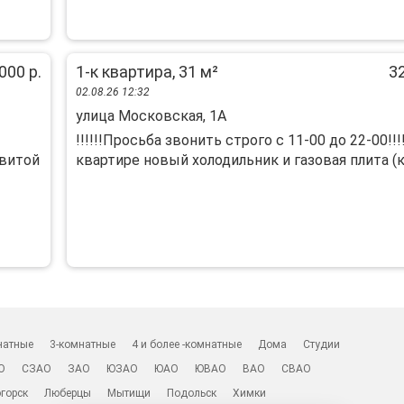
000 р.
1-к квартира, 31 м²
32
02.08.26 12:32
улица Московская, 1А
!!!!!!Просьба звонить строго с 11-00 до 22-00!!!
звитой
квартире новый холодильник и газовая плита (ку
натные
3-комнатные
4 и более -комнатные
Дома
Студии
О
СЗАО
ЗАО
ЮЗАО
ЮАО
ЮВАО
ВАО
СВАО
горск
Люберцы
Мытищи
Подольск
Химки