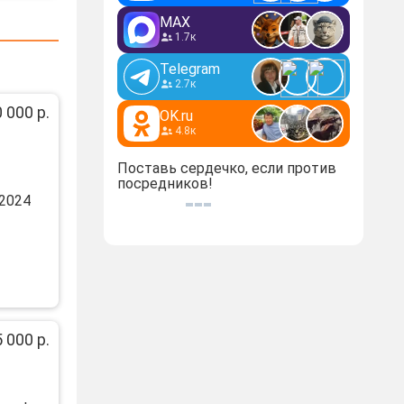
MAX
1.7к
Telegram
2.7к
 000 р.
OK.ru
4.8к
Поставь сердечко, если против
посредников!
2024
 000 р.