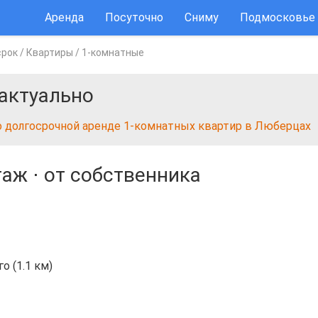
Аренда
Посуточно
Сниму
Подмосковье
срок
/
Квартиры
/
1-комнатные
актуально
о долгосрочной аренде 1-комнатных квартир в Люберцах
таж
⋅
от собственника
 (1.1 км)