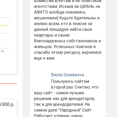
комиссий агентам и не понятным
агентствам. Искала на ЦИАНе, на
АВИТО вообще оказались
мошенники) будьте бдительны и
желаю всем, кто в поиске на
данной площадке найти свои
квартиры и своих
благонадежных собственников и
жильцов. Успешных поисков и
 26
спасибо этому ресурсу, вернемся
еще к вам.
Виола Dusekeeva
Пользуюсь сайтом
второй раз. Считаю, что
ваш сайт - самое лучшее
решение как для арендаторов,
 000 р.
так и для арендодателей. На
самом деле "Народный" Сайт.
Работает отлично, очень