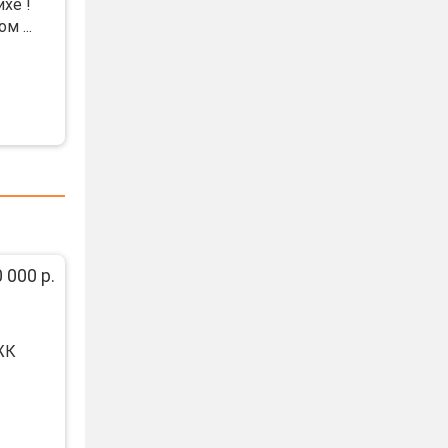
хе !
 ...
 000 р.
ЖК