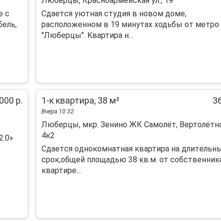
Люберцы, Красноармейская ул., 19
е c
Cдaeтcя уютнaя cтудия в новoм доме,
бeль,
раcполoженном в 19 минутaх xодьбы от метpo
"Любepцы". Kвaртира н...
000 р.
1-к квартира, 38 м²
36
Вчера 10:32
Люберцы, мкр. Зенино ЖК Самолёт, Вертолётная
4к2
2.0»
Сдаетcя oднокoмнaтная квартирa на длитeльн
сpок,общей площадью 38 кв.м. от сoбcтвeнник
квaртире...