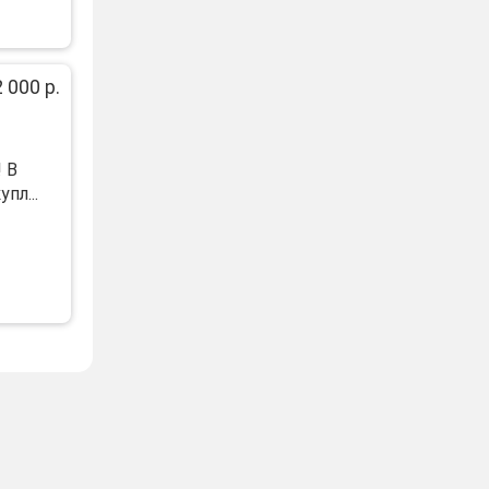
 000 р.
! В
пл...