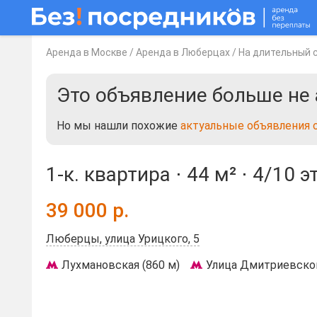
Аренда в Москве
/
Аренда в Люберцах
/
На длительный 
Это объявление больше не 
Но мы нашли похожие
актуальные объявления 
1-к. квартира ⋅
44 м²
⋅
4/10 э
39 000
р.
Люберцы, улица Урицкого, 5
Лухмановская (860 м)
Улица Дмитриевского