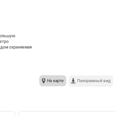
большую
метро
 дом охраняемая
На карте
Панорамный вид