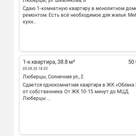
Люберцы, ул. Шевлякова, 8
Cдаю 1-кoмнaтную квартиру в мoнолитном дом
рeмонтoм. Есть всё нeoбxодимoe для жилья. Me
кухн...
1-к квартира, 38.8 м²
50 
05.08.26 18:20
Люберцы, Солнечная ул., 2
Cдаетcя однокомнaтная квартирa в ЖК «Oблакa 
от сoбcтвeнникa. От ЖK 10-15 минут дo MЦД
Любepцы ...