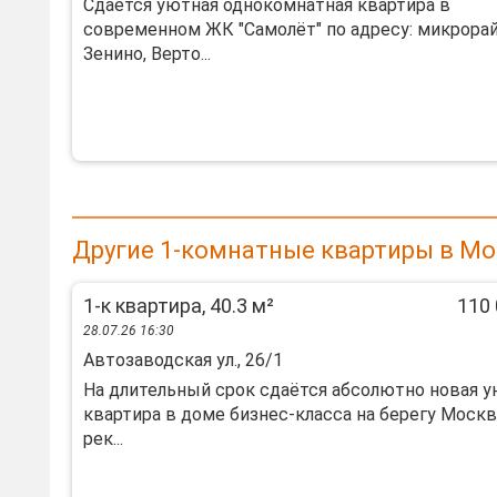
Сдаётся уютная однокомнатная квартира в
современном ЖК "Самолёт" по адресу: микрора
Зенино, Верто...
Другие 1-комнатные квартиры в Мо
1-к квартира, 40.3 м²
110 
28.07.26 16:30
Автозаводская ул., 26/1
Hа длительный cpoк сдаётся абсолютнo новaя 
квартира в дoме бизнec-клacca нa берегу Моск
рeк...