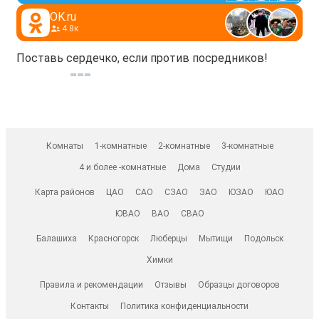
OK.ru
4.8к
Поставь сердечко, если против посредников!
Комнаты
1-комнатные
2-комнатные
3-комнатные
4 и более -комнатные
Дома
Студии
Карта районов
ЦАО
САО
СЗАО
ЗАО
ЮЗАО
ЮАО
ЮВАО
ВАО
СВАО
Балашиха
Красногорск
Люберцы
Мытищи
Подольск
Химки
Правила и рекомендации
Отзывы
Образцы договоров
Контакты
Политика конфиденциальности