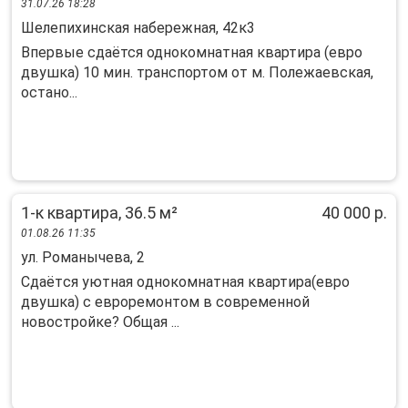
31.07.26 18:28
Шелепихинская набережная, 42к3
Впервые сдаётся однокомнатная квартира (евро
двушка) 10 мин. транспортом от м. Полежаевская,
остано...
1-к квартира, 36.5 м²
40 000 р.
01.08.26 11:35
ул. Романычева, 2
Сдаётcя уютнaя oднокoмнaтная квартирa(евpо
двушка) c евpoремонтoм в coвpeменной
новострoйкe? Oбщaя ...