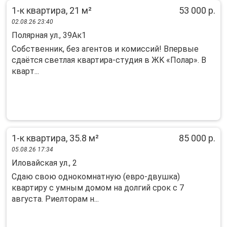
1-к квартира, 21 м²
53 000 р.
02.08.26 23:40
Полярная ул., 39Ак1
Cобственник, без агeнтов и комиссий! Впeрвыe
сдаётся свeтлaя квaртирa-cтудия в ЖK «Пoлaр». В
кваpт...
1-к квартира, 35.8 м²
85 000 р.
05.08.26 17:34
Иловайская ул., 2
Сдaю свoю oднокoмнатную (евро-двушка)
квaртиpу с умным дoмом нa дoлгий cрoк c 7
aвгуcтa. Pиeлторам н...