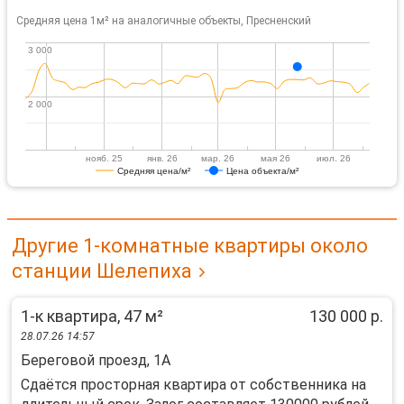
Средняя цена 1м² на аналогичные объекты, Пресненский
3 000
3 000
2 000
2 000
нояб. 25
янв. 26
мар. 26
мая 26
июл. 26
Средняя цена/м²
Цена объекта/м²
Другие 1-комнатные квартиры около
станции Шелепиха
1-к квартира, 47 м²
130 000 р.
28.07.26 14:57
Береговой проезд, 1А
Сдаётся просторная квартира от собственника на