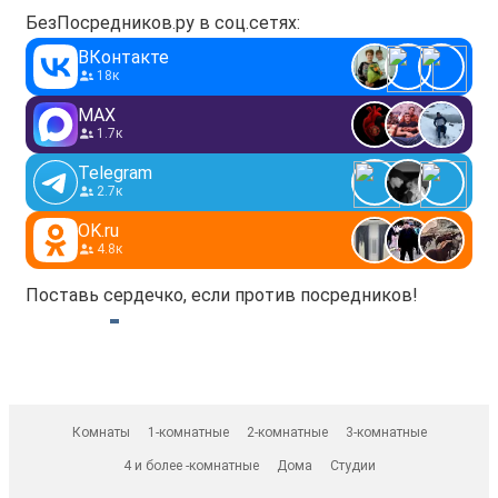
БезПосредников.ру в соц.сетях:
ВКонтакте
18к
MAX
1.7к
Telegram
2.7к
OK.ru
4.8к
Поставь сердечко, если против посредников!
Комнаты
1-комнатные
2-комнатные
3-комнатные
4 и более -комнатные
Дома
Студии