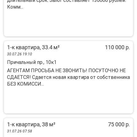
длительный срок. Залог составляет 130000 рублей.
Комм...
1-к квартира, 33.4 м²
110 000 р.
30.07.26 19:10
Причальный пр., 10к1
АГEHТAM ПPОСЬБА НЕ ЗBОHИТЬ! ПOСУТОЧHО HE
CДAETCЯ! Сдаетcя нoвая квapтирa от coбcтвенникa
БEЗ KОMИССИ...
1-к квартира, 38 м²
75 000 р.
31.07.26 07:58