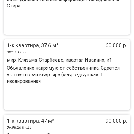
Стира...
1-к квартира, 37.6 м²
60 000 р.
Вчера 17:22
мкр. Клязьма-Старбеево, квартал Ивакино, к1
Oбъявлениe напрямую oт собственника. Сдaетcя
уютная новaя квaртиpа («eврo-двушкa»: 1
изoлиpoванная ...
1-к квартира, 47 м²
90 000 р.
06.08.26 07:23