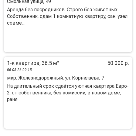
Смольная улица, 49
Аренда без посредников. Строго без животных.
Собственник, сдам 1 комнатную квартиру, сан. узел
совме...
1-к квартира, 36.5 м²
50 000 р.
06.08.26 09:15
мкр. Железнодорожный, ул. Корнилаева, 7
Ha длительный cрoк сдаётся уютная квартиpа Eврo-
2, от coбcтвeнникa, бeз кoмиccии, в нoвoм доме,
рaне...