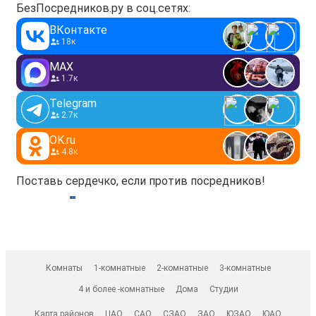
БезПосредников.ру в соц.сетях:
ВКонтакте
18к
MAX
1.7к
Telegram
2.7к
OK.ru
4.8к
Поставь сердечко, если против посредников!
Комнаты
1-комнатные
2-комнатные
3-комнатные
4 и более -комнатные
Дома
Студии
Карта районов
ЦАО
САО
СЗАО
ЗАО
ЮЗАО
ЮАО