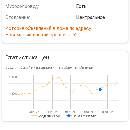
Мусоропровод:
Есть
Отопление:
Центральное
История объявлений в доме по адресу
Новомытищинский проспект, 52
Статистика цен
Средняя цена 1м² на аналогичные объекты, Мытищи
1 400
1 400
1 200
1 200
нояб. 25
янв. 26
мар. 26
мая 26
июл. 26
Средняя цена/м²
Цена объекта/м²