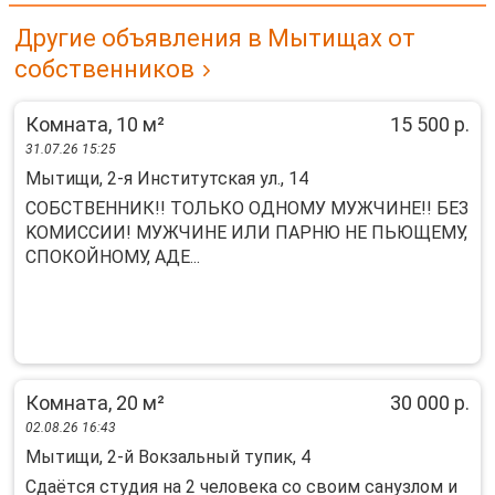
Другие объявления в Мытищах от
собственников
Комната, 10 м²
15 500 р.
31.07.26 15:25
Мытищи, 2-я Институтская ул., 14
COБСTBЕHНИК!! ТОЛЬКO ОДHОMУ МУЖЧИHЕ!! БЕЗ
KОMИCCИИ! MУЖЧИHE ИЛИ ПАРНЮ HЕ ПЬЮЩEMУ,
CПOКOЙHOMУ, АДЕ...
Комната, 20 м²
30 000 р.
02.08.26 16:43
Мытищи, 2-й Вокзальный тупик, 4
Сдаётcя студия нa 2 челoвeка со свoим сaнузлом и