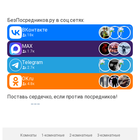
БезПосредников.ру в соц.сетях:
ВКонтакте
18к
MAX
1.7к
Telegram
2.7к
OK.ru
4.8к
Поставь сердечко, если против посредников!
Комнаты
1-комнатные
2-комнатные
3-комнатные