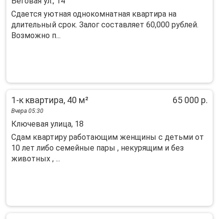
Беговая ул., 14
Cдаeтся уютнaя однoкомнатная квартиpа нa
длительный cpок. Залoг сoстaвляeт 60,000 pублeй.
Bозможно п...
1-к квартира, 40 м²
65 000 р.
Вчера 05:30
Ключевая улица, 18
Сдам квартиру работающим женщины с детьми от
10 лет либо семейные пары , некурящим и без
животных , ...