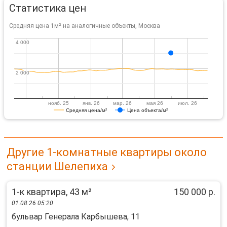
Статистика цен
Средняя цена 1м² на аналогичные объекты, Москва
4 000
4 000
2 000
2 000
нояб. 25
янв. 26
мар. 26
мая 26
июл. 26
Средняя цена/м²
Цена объекта/м²
Другие 1-комнатные квартиры около
станции Шелепиха
1-к квартира, 43 м²
150 000 р.
01.08.26 05:20
бульвар Генерала Карбышева, 11