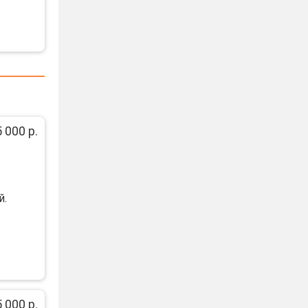
 000 р.
й.
 000 р.