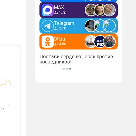
MAX
1.7к
Telegram
2.7к
OK.ru
4.8к
Поставь сердечко, если против
посредников!
 26