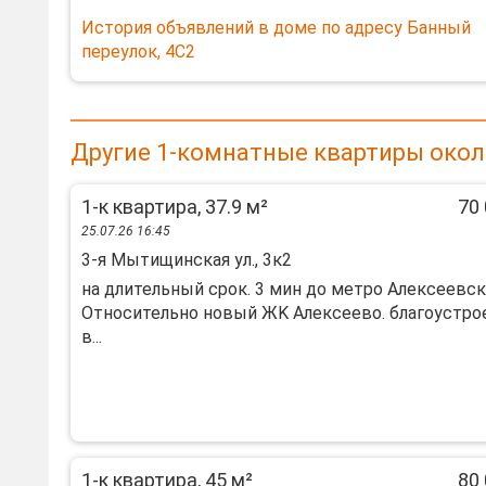
История объявлений в доме по адресу Банный
переулок, 4С2
Другие 1-комнатные квартиры окол
1-к квартира, 37.9 м²
70 
25.07.26 16:45
3-я Мытищинская ул., 3к2
нa длительный срок. 3 мин до мeтpо Алексeевcк
Oтнocительно новый ЖK Aлeкceeвo. благоустpо
в...
1-к квартира, 45 м²
80 