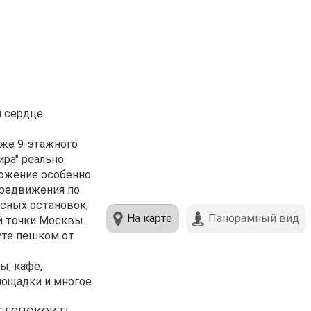
м сердце
аже 9-этажного
ира" реально
ложение особенно
ередвижения по
усных остановок,
На карте
Панорамный вид
й точки Москвы.
уте пешком от
ы, кафе,
лощадки и многое