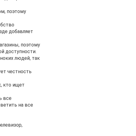
м, поэтому
обство
зде добавляет
магазины, поэтому
ой доступности.
ноких людей, так
ует честность
, кто ищет
ь все
ветить на все
елевизор,