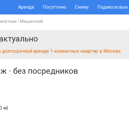
Аренда
Посуточно
Сниму
Подмосковье
омнатные
/
Мещанский
актуально
о долгосрочной аренде 1-комнатных квартир в Москве
аж
⋅
без посредников
0 м)