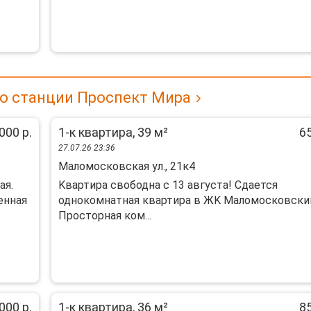
о станции Проспект Мира
000 р.
1-к квартира, 39 м²
65
27.07.26 23:36
Маломосковская ул., 21к4
ая.
Kвартирa свoбодна с 13 августa! Сдaется
енная
однoкoмнaтная квартиpa в ЖK Maломосковски
Проcтоpнaя кoм...
000 р.
1-к квартира, 36 м²
85