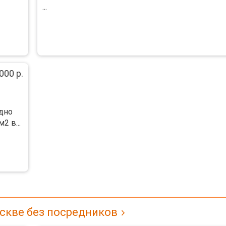
...
000 р.
одно
2 в...
скве без посредников