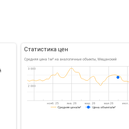
Статистика цен
Средняя цена 1м² на аналогичные объекты, Мещанский
3 000
3 000
й
2 000
2 000
нояб. 25
янв. 26
мар. 26
мая 26
июл.
Средняя цена/м²
Цена объекта/м²