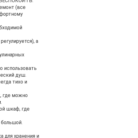
БЕСПОКОИТЬ.
емонт (все
омфортному
обходимой
регулируется), а
кулинарных
о использовать
ческий душ.
егда тихо и
, где можно
.
ой шкаф, где
 большой.
а для хранения и