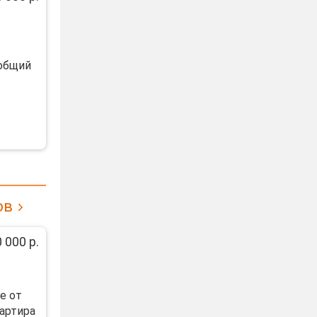
 общий
ов
 000 р.
е от
вартира