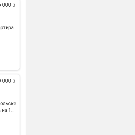
 000 р.
артира
 000 р.
дольске
а 1...