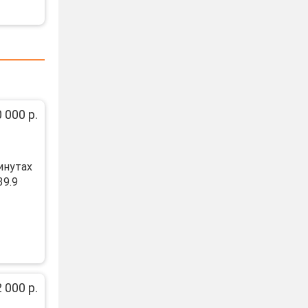
 000 р.
инутах
39.9
 000 р.