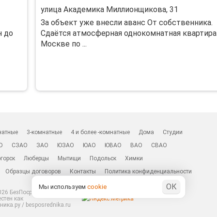
улица Академика Миллионщикова, 31
За объект уже внесли аванс От собственника.
н до
Сдаётся атмосферная однокомнатная квартира
Москве по ...
натные
3-комнатные
4 и более -комнатные
Дома
Студии
О
СЗАО
ЗАО
ЮЗАО
ЮАО
ЮВАО
ВАО
СВАО
горск
Люберцы
Мытищи
Подольск
Химки
Образцы договоров
Контакты
Политика конфиденциальности
ОК
Мы используем
cookie
26 БезПосредников.ру
естен как
ика.ру / besposrednika.ru