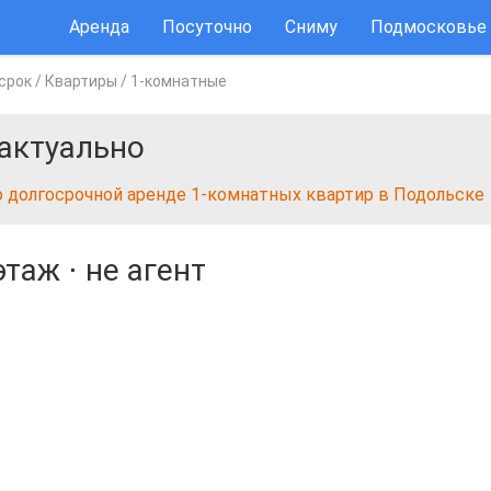
Аренда
Посуточно
Сниму
Подмосковье
срок
/
Квартиры
/
1-комнатные
актуально
о долгосрочной аренде 1-комнатных квартир в Подольске
этаж
⋅
не агент