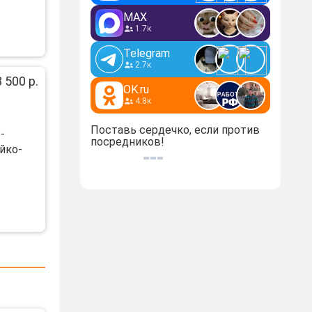
MAX
1.7к
Telegram
2.7к
8 500 р.
OK.ru
4.8к
Поставь сердечко, если против
-
посредников!
йко-