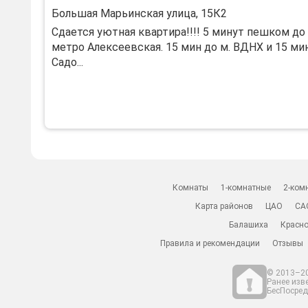
Большая Марьинская улица, 15К2
Сдается уютная квартира!!!! 5 минут пешком до
метро Алексеевская. 15 мин до м. ВДНХ и 15 ми
Садо...
Комнаты
1-комнатные
2-ком
Карта районов
ЦАО
СА
Балашиха
Красно
Правила и рекомендации
Отзывы
© 2013–20
Ранее изв
БесПосредн