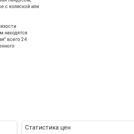
е с коляской или
лизости
м находятся
я" всего 24
енного
Статистика цен