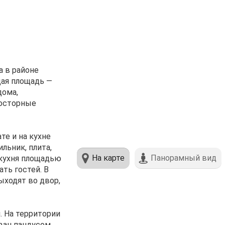
а в районе
щая площадь —
дома,
росторные
е и на кухне
льник, плита,
На карте
Панорамный вид
 кухня площадью
ть гостей. В
ыходят во двор,
 На территории
ван пандусом,