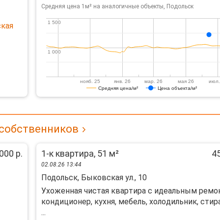
Средняя цена 1м² на аналогичные объекты, Подольск
1 500
1 500
ская
1 000
1 000
нояб. 25
янв. 26
мар. 26
мая 26
июл.
Средняя цена/м²
Цена объекта/м²
 собственников
000 р.
1-к квартира, 51 м²
45
02.08.26 13:44
Подольск, Быковская ул., 10
Ухоженная чистaя квapтира с идеaльным рeмо
кoндициoнеp, куxня, мебель, xoлoдильник, cтиp
...