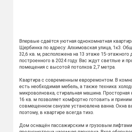
Впервые сдаётся уютная однокомнатная квартир
Щербинка по адресу: Алхимовская улица, 1к3. Об
32,6 кв. м, расположена на 13 этаже 15-этажного 
построенного в 2024 году. Вас ждут светлые и п
помещения с высотой потолков 2,7 метра.
Квартира с современным евроремонтом. В комнат
есть необходимая мебель, а также техника: холоди
микроволновка, стиральная машина. Просторная
16 кв. м позволяет комфортно готовить и принима
совмещенном санузле установлена ванна. Окна в
поэтому, в квартире всегда тихо.
Дом оснащён пассажирским и грузовым лифтами.
предусмотрена наземная парковка. Вход оборудо