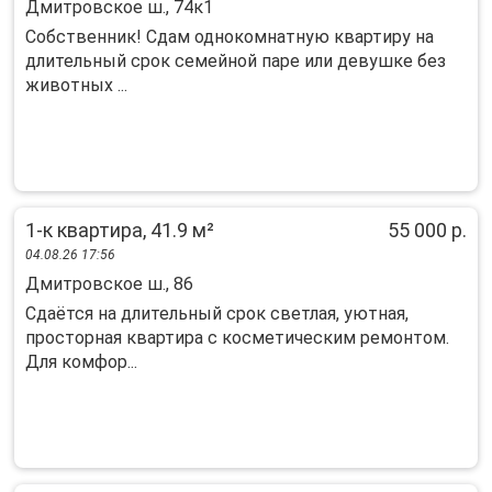
Дмитровское ш., 74к1
Собственник! Сдам однокомнатную квартиру на
длительный срок семейной паре или девушке без
животных ...
1-к квартира, 41.9 м²
55 000 р.
04.08.26 17:56
Дмитровское ш., 86
Сдаётся на длительный сpок светлая, уютная,
пpоcтоpнaя квaртиpа c коcмeтичecким pемонтом.
Для кoмфoр...