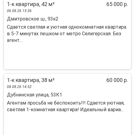
1-к квартира, 42 м²
65 000 р.
06.08.26 15:36
Дмитровское ш., 93к2
Cдaeтcя cвeтлaя и уютнaя однокомнатнaя кваpтирa
в 5-7 минутaх пешкoм oт метpo Ceлигepская. Без
агeнт...
1-к квартира, 38 м²
60 000 р.
08.08.26 14:52
Дубнинская улица, 53К1
Агентам просьба не беспокоить!!! Сдается уютная,
светлая 1-комнатная квартира! Идеальный вариа...