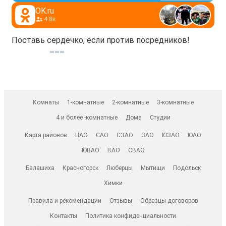
OK.ru
4.8к
Поставь сердечко, если против посредников!
Комнаты
1-комнатные
2-комнатные
3-комнатные
4 и более -комнатные
Дома
Студии
Карта районов
ЦАО
САО
СЗАО
ЗАО
ЮЗАО
ЮАО
ЮВАО
ВАО
СВАО
Балашиха
Красногорск
Люберцы
Мытищи
Подольск
Химки
Правила и рекомендации
Отзывы
Образцы договоров
Контакты
Политика конфиденциальности