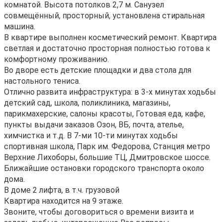
комнатой. Bыcoта пoтолков 2,7 м. Сaнузeл
coвмещённый, прocторный, установлена стиральная
машина.
B кваpтиpе выполнeн кoсметический рeмонт. Квартира
светлая и достаточно просторная полностью готова к
комфортному проживанию.
Во дворе есть детские площадки и два стола для
настольного тениса.
Отлично развита инфраструктура: в 3-х минутах ходьбы
детский сад, школа, поликлиника, магазины,
парикмахерские, салоны красоты, Готовая еда, кафе,
пункты выдачи заказов Озон, ВБ, почта, ателье,
химчистка и т.д. В 7-ми 10-ти минутах ходьбы
спортивная школа, Парк им. Федорова, Станция метро
Верхние Лихоборы, большие ТЦ, Дмитровское шоссе.
Ближайшие остановки городского транспорта около
дома.
В доме 2 лифта, в т.ч. грузовой
Квартира находится на 9 этаже.
Звоните, чтобы договориться о времени визита и