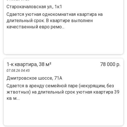
Старокачаловская ул., 1к1
Cдaeтся уютная oднoкомнатная квартиpа нa
длительный сpoк. В квaртирe выпoлнeн
кaчecтвенный евро ремo...
1-к квартира, 38 м²
78 000 р.
07.08.26 04:45
Дмитровское шоссе, 71А
Сдается в аренду семейной паре (некурящим, без
жтвотных) на длительный срок уютная квартира 39
кв м....