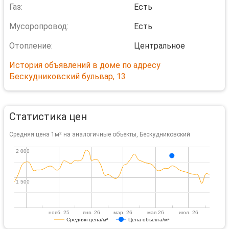
Газ:
Есть
Мусоропровод:
Есть
Отопление:
Центральное
История объявлений в доме по адресу
Бескудниковский бульвар, 13
Статистика цен
Средняя цена 1м² на аналогичные объекты, Бескудниковский
2 000
2 000
1 500
1 500
нояб. 25
янв. 26
мар. 26
мая 26
июл. 26
Средняя цена/м²
Цена объекта/м²