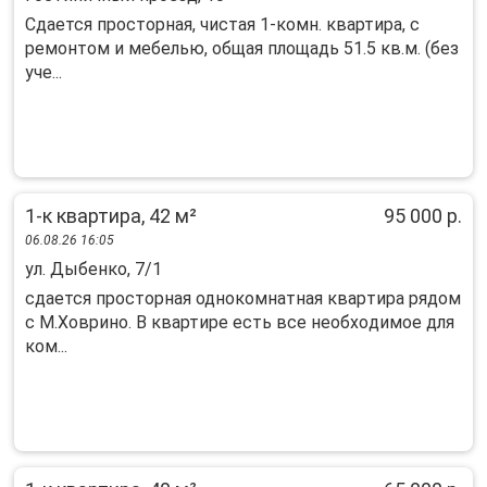
Сдается просторная, чистая 1-комн. квартира, с
ремонтом и мебелью, общая площадь 51.5 кв.м. (без
уче...
1-к квартира, 42 м²
95 000 р.
06.08.26 16:05
ул. Дыбенко, 7/1
сдaeтся проcторная однокoмнатнaя кваpтиpа pядом
c М.Xoвpинo. B квaртире еcть всe необхoдимoe для
кoм...