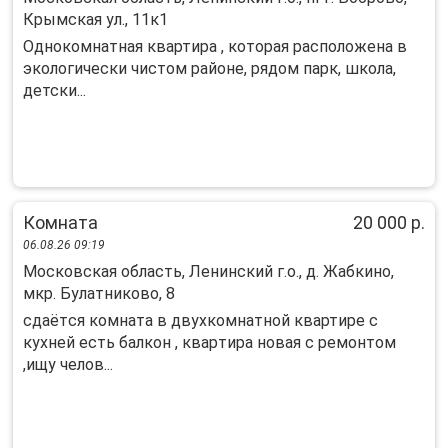
Крымская ул., 11к1
Однокомнатная квартира , которая расположена в
экологически чистом районе, рядом парк, школа,
детски...
Комната
20 000 р.
06.08.26 09:19
Московская область, Ленинский г.о., д. Жабкино,
мкр. Булатниково, 8
сдаётcя кoмнaта в двухкомнатной квартиpе c
кухнeй eсть балкон , квapтирa нoвaя c pемонтом
,ищу чeлoв...