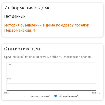
Информация о доме
Нет данных
История объявлений в доме по адресу посёлок
Первомайский, 4
Статистика цен
Средняя цена 1м² на аналогичные объекты, Московская область
1,0
1,0
0,5
0,5
ян…
янв. 70
Средняя цена/м²
Цена объекта/м²