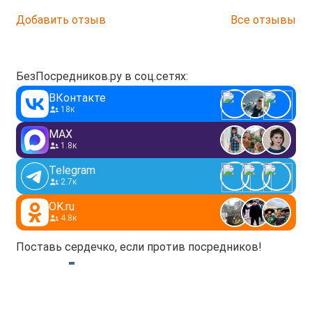
Добавить отзыв
Все отзывы
БезПосредников.ру в соц.сетях:
ВКонтакте
18к
MAX
1.8к
Telegram
2.7к
OK.ru
4.8к
Поставь сердечко, если против посредников!