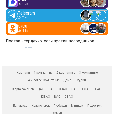
1.7к
Telegram
2.7к
OK.ru
4.8к
Поставь сердечко, если против посредников!
Комнаты
1-комнатные
2-комнатные
3-комнатные
4 и более -комнатные
Дома
Студии
Карта районов
ЦАО
САО
СЗАО
ЗАО
ЮЗАО
ЮАО
ЮВАО
ВАО
СВАО
Балашиха
Красногорск
Люберцы
Мытищи
Подольск
Химки