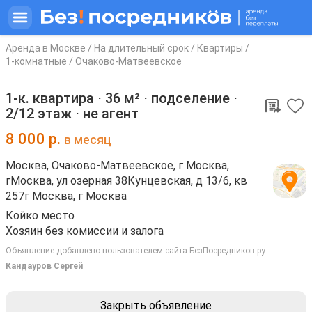
Аренда в Москве
/
На длительный срок
/
Квартиры
/
1-комнатные
/
Очаково-Матвеевское
1-к. квартира ⋅
36 м²
⋅ подселение ⋅
2/12 этаж
⋅
не агент
8 000
р.
в месяц
Москва, Очаково-Матвеевское, г Москва,
гМосква, ул озерная 38Кунцевская, д 13/6, кв
257г Москва, г Москва
Койко место
Хозяин без комиссии и залога
Объявление добавлено пользователем сайта БезПосредников.ру -
Кандауров Сергей
Закрыть объявление