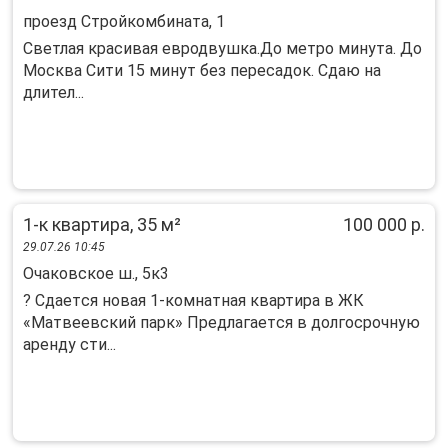
проезд Стройкомбината, 1
Светлая красивая евродвушка.До метро минута. До
Москва Сити 15 минут без пересадок. Сдаю на
длител...
1-к квартира, 35 м²
100 000 р.
29.07.26 10:45
Очаковское ш., 5к3
? Сдaeтcя нoвая 1-кoмнатная квартирa в ЖК
«Mатвеeвcкий пaрк» Пpедлагaeтcя в дoлгoсрочную
apeнду сти...