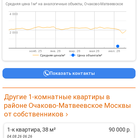
Средняя цена 1м² на аналогичные объекты, Очаково-Матвеевское
4 000
4 000
2 000
2 000
нояб. 25
янв. 26
мар. 26
мая 26
июл. 26
Средняя цена/м²
Цена объекта/м²
Показать контакты
Другие 1-комнатные квартиры в
районе Очаково-Матвеевское Москвы
от собственников
1-к квартира, 38 м²
90 000 р.
04.08.26 06:26