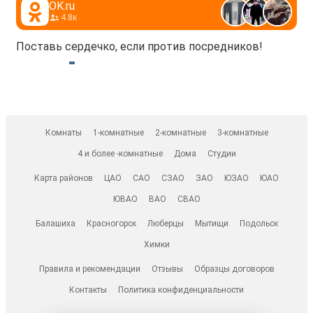
OK.ru
4.8к
Поставь сердечко, если против посредников!
Комнаты
1-комнатные
2-комнатные
3-комнатные
4 и более -комнатные
Дома
Студии
Карта районов
ЦАО
САО
СЗАО
ЗАО
ЮЗАО
ЮАО
ЮВАО
ВАО
СВАО
Балашиха
Красногорск
Люберцы
Мытищи
Подольск
Химки
Правила и рекомендации
Отзывы
Образцы договоров
Контакты
Политика конфиденциальности