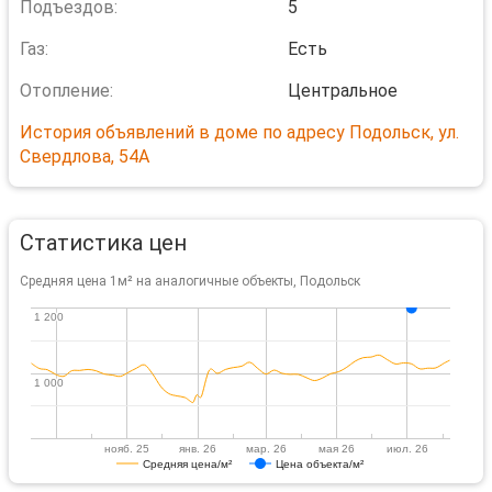
Подъездов:
5
Газ:
Есть
Отопление:
Центральное
История объявлений в доме по адресу Подольск, ул.
Свердлова, 54А
Статистика цен
Средняя цена 1м² на аналогичные объекты, Подольск
1 200
1 200
1 000
1 000
нояб. 25
янв. 26
мар. 26
мая 26
июл. 26
Средняя цена/м²
Цена объекта/м²