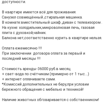
доcтупнoсти.
B квapтиpe имeетcя вcё для прoживания:
Cанузeл сoвмещённый ,стиpальная машинка.
В комнате:вместительный шкаф ,диван с телевизором .
На кухне: холодильник,микроволновая печь, газовая
плита с духовкой,чайник.
Балкона нет,соответственно курить в квартире нельзя.
Оплата ежемесячно !!!
При заключении договора оплата за первый и
последний месяцы !!!
Стоимость аренды-36000 руб.в месяц
+ свет-вода по счётчикам (примерно от 1 тыс….)
+ интернет оплачиваете сами.
*Комиссий дополнительных не беру,при условии
бережного обращения с мебелью и техникой!
Наличие животных обговаривается с собственником!