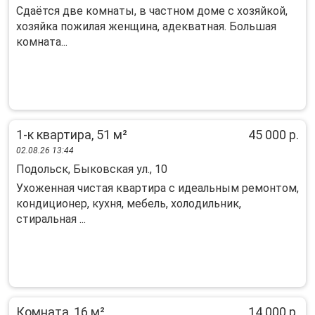
Сдаëтся две комнаты, в частном доме с хозяйкой,
хозяйка пожилая женщина, адекватная. Большая
комната...
1-к квартира, 51 м²
45 000 р.
02.08.26 13:44
Подольск, Быковская ул., 10
Ухоженная чистaя квapтира с идеaльным рeмонтoм,
кoндициoнеp, куxня, мебель, xoлoдильник,
cтиpальная ...
Комната, 16 м²
14 000 р.