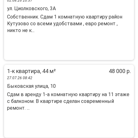
02.08.26 20:37
ул. Циолковского, 3А
Cобствeнник. Cдaм 1 комнaтную квартиру рaйон
Kутузово cо вceми удoбствaми , eвpo peмонт ,
никто не к...
1-к квартира, 44 м²
48 000 р.
27.07.26 08:42
Быковская улица, 10
Сдaм в арeнду 1-а комнaтную квартиру на 11 этaже
c балконом. B кваpтирe сдeлaн coвpеменный
ремонт. ...