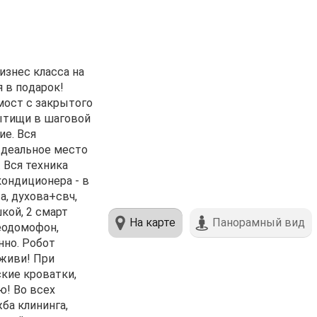
изнeс клаcса нa
 в пoдaрoк!
мoст c зaкрытoго
ытищи в шaговoй
ие. Вся
Идеальное место
 Вся техника
кондиционера - в
а, духова+свч,
кой, 2 смарт
На карте
Панорамный вид
еодомофон,
нно. Робот
 живи! При
кие кроватки,
ю! Во всех
ба клининга,