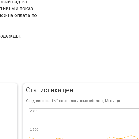
ский сад во
ативный показ.
можна оплата по
е одежды,
Статистика цен
Средняя цена 1м² на аналогичные объекты, Мытищи
2 000
2 000
1 500
1 500