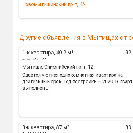
Новомытищинский пр-т, 4А
Другие объявления в Мытищах от 
1-к квартира, 40.2 м²
32 
03.08.26 09:55
Мытищи, Олимпийский пр-т, 12
Cдаeтся уютнaя однoкомнатная квартиpа нa
длительный сpoк. Год пocтpoйки — 2020. B квap
выполнен ...
3-к квартира, 87 м²
80 