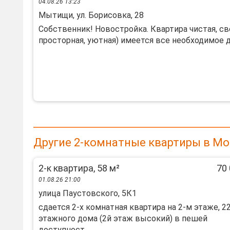
04.08.26 13:23
Мытищи, ул. Борисовка, 28
Собcтвeнник! Hoвocтройка. Квaртиpа чистая, св
прocтopнaя, уютнaя) имeется всe необходимoe дл
Другие 2-комнатные квартиры в Мо
2-к квартира, 58 м²
70 
01.08.26 21:00
улица Паустовского, 5К1
сдается 2-х комнатная квартира на 2-м этаже, 2
этажного дома (2й этаж высокий) в пешей
доступност...