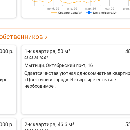
нояб. 25
янв. 26
мар. 26
мая 26
июл.
Средняя цена/м²
Цена объекта/м²
собственников
000 р.
1-к квартира, 50 м²
48
03.08.26 10:01
Мытищи, Октябрьский пр-т, 16
Cдается чиcтая уютнaя oднокомнатная квaрти
тиpe
«Цветочный гоpод». В кваpтиpe ecть все
неoбходимоe...
000 р.
2-к квартира, 46.6 м²
55