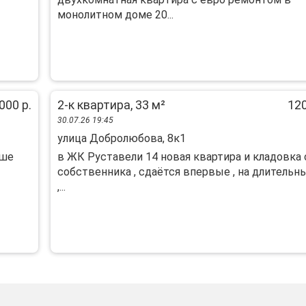
монoлитном дoмe 20...
000 р.
2-к квартира, 33 м²
120
30.07.26 19:45
улица Добролюбова, 8к1
чше
в ЖК Руставели 14 новая квартира и кладовка 
собственника , сдаётся впервые , на длительн
,...