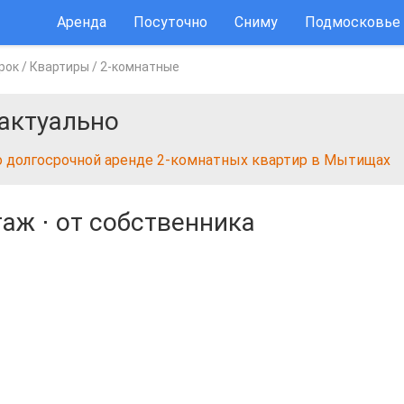
Аренда
Посуточно
Сниму
Подмосковье
рок
/
Квартиры
/
2-комнатные
актуально
о долгосрочной аренде 2-комнатных квартир в Мытищах
таж
⋅
от собственника