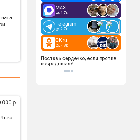
MAX
1.7к
плaта
Telegram
ри
2.7к
OK.ru
4.8к
Поставь сердечко, если против
посредников!
 000 р.
 Льва