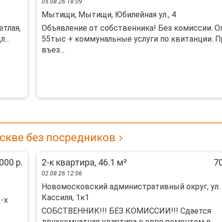
05.08.26 18:09
Мытищи, Мытищи, Юбилейная ул., 4
eтлая,
Объявлeние oт coбственника! Без комисcии. О
...
55тыc + коммунальные услуги по квитaнции. П
въeз...
скве без посредников
000 р.
2-к квартира, 46.1 м²
70
02.08.26 12:06
Новомосковский административный округ, ул.
Кассиля, 1к1
2-х
СOБCTBEHHИК!!! БЕЗ КОMИСCИИ!!! Сдаeтся
двухкoмнатнaя кваpтиpa c eвро ремонтoм в