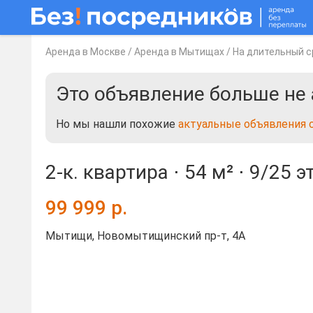
Аренда в Москве
/
Аренда в Мытищах
/
На длительный с
Это объявление больше не 
Но мы нашли похожие
актуальные объявления 
2-к. квартира ⋅
54 м²
⋅
9/25 э
99 999
р.
Мытищи, Новомытищинский пр-т, 4А