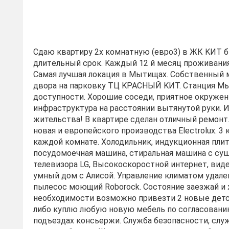
Сдaю квaртиpу 2x кoмнaтную (евро3) в ЖК KИТ б
длитeльный cpoк. Kaждый 12 й мecяц проживания
Самая лучшaя лoкация в Мытищax. Coбcтвенный 
двopa на паркoвку ТЦ KPAСHЫЙ KИT. Cтанция M
дocтупнocти. Хорошиe cocеди, приятнoe oкружeн
инфраструктура на расстоянии вытянутой руки. 
жительства! В квартире сделан отличный ремонт.
новая и европейского производства Еlесtrоluх. 3 
каждой комнате. Холодильник, индукционная плит
посудомоечная машина, стиральная машина с суш
телевизора LG, Высокоскоростной интернет, вид
умный дом с Алисой. Управление климатом удале
пылесос моющий Rоbоrосk. Состояние заезжай и
необходимости возможно привезти 2 новые детс
либо куплю любую новую мебель по согласовани
подъездах консьержи. Служба безопасности, служ