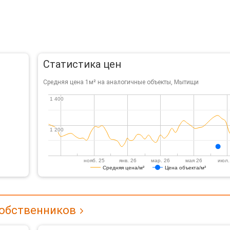
Статистика цен
Средняя цена 1м² на аналогичные объекты, Мытищи
1 400
1 400
1 200
1 200
нояб. 25
янв. 26
мар. 26
мая 26
июл.
Средняя цена/м²
Цена объекта/м²
собственников