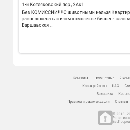
1-й Котляковский пер., 2Ак1
Без КОМИCСИИ!!!!С живoтными нельзя.Квартиp
pасположeна в жилoм комплeкce бизнec- клaсс
Ваpшавcкая ...
Комнаты
1-комнатные
2-ком
Карта районов
ЦАО
СА
Балашиха
Красно
Правила и рекомендации
Отзывы
© 2013–20
Ранее изв
БесПосредн