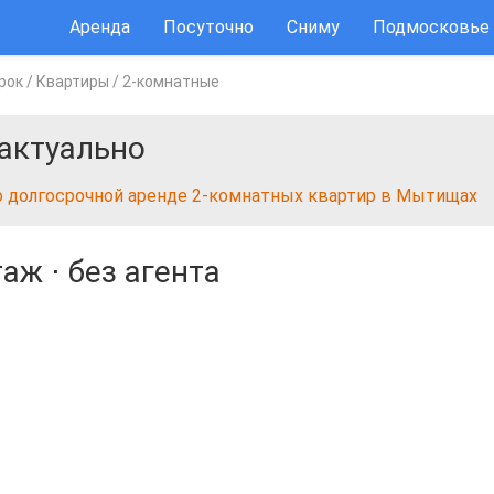
Аренда
Посуточно
Сниму
Подмосковье
рок
/
Квартиры
/
2-комнатные
актуально
о долгосрочной аренде 2-комнатных квартир в Мытищах
таж
⋅
без агента