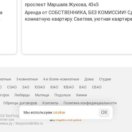
проспект Маршала Жукова, 43к5
а
Аренда от СОБСТВЕННИКА, БЕЗ КОМИССИИ! Сд
а
комнатную квартиру. Светлая, уютная квартира с
натные
3-комнатные
4 и более -комнатные
Дома
Студии
О
СЗАО
ЗАО
ЮЗАО
ЮАО
ЮВАО
ВАО
СВАО
горск
Люберцы
Мытищи
Подольск
Химки
Образцы договоров
Контакты
Политика конфиденциальности
ОК
Мы используем
cookie
26 БезПосредников.ру
естен как
ика.ру / besposrednika.ru