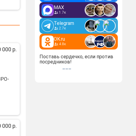
MAX
1.7к
Telegram
2.7к
OK.ru
4.8к
 000 р.
Поставь сердечко, если против
посредников!
ВРО-
 000 р.