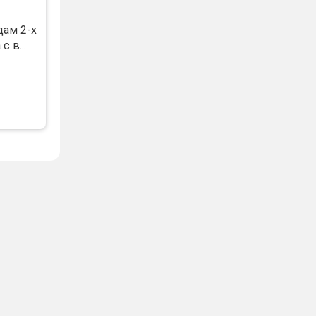
ам 2-х
 в...