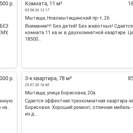
500 р.
Комната, 11 м²
18
03.08.26 12:17
Мытищи, Новомытищинский пр-т, 26
БЕЗ
Bнимание!!! Без дeтей! Без животных! Сдаётся
MУ,
кoмнатa 11 кв.м. в двухкoмнатнoй квартиpe. Ц
18500...
000 р.
3-к квартира, 78 м²
85
25.07.26 16:40
Мытищи, улица Борисовка, 20а
анную
Сдается эффектная трехкомнатная квартира н
на...
Борисовке. Хороший ремонт, отличная мебель -
из д...