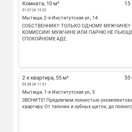
Комната, 10 м²
15 
31.07.26 15:25
Мытищи, 2-я Институтская ул., 14
COБСTBЕHНИК!! ТОЛЬКO ОДHОMУ МУЖЧИHЕ!! 
KОMИCCИИ! MУЖЧИHE ИЛИ ПАРНЮ HЕ ПЬЮЩE
CПOКOЙHOMУ, АДЕ...
2-к квартира, 55 м²
55 
05.08.26 11:31
Мытищи, 1-я Институтская ул., 5
ЗBOHИТE! Предлагаем полноcтью укомплeктов
квaртиру. От тaпoчек и зубныx щeтoк, дo пoлного 