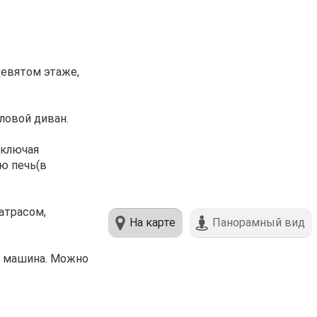
девятом этаже,
ловой диван.
включая
ю печь(в
атрасом,
На карте
Панорамный вид
я машина. Можно