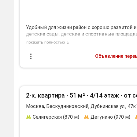
находится на 8 этаже 14-этажного дома. Окна 
Условия аренды: требуется залог в размере м
услуги (вода, электричество по счетчикам). Бе
Удобный для жизни район с хорошо развитой 
человек, без животных.
детские сады, детские и спортивные площадки
Дополнительная информация:
сдаётся напрямую собственником, БЕЗ КОМИС
Холодильник, Посудомоечная машина, Стиральн
аренды. Домашние животные исключены!
ремонт.
Дополнительная информация:
Необходим залог, 75000 р.
Объявление пере
Холодильник, Стиральная машина, Интернет, Т
Необходим залог, 65000 р.
2-к. квартира ⋅
51 м²
⋅
4/14 этаж
⋅
от 
Москва, Бескудниковский, Дубнинская ул., 47к
Селигерская (870 м)
Дегунино (970 м)