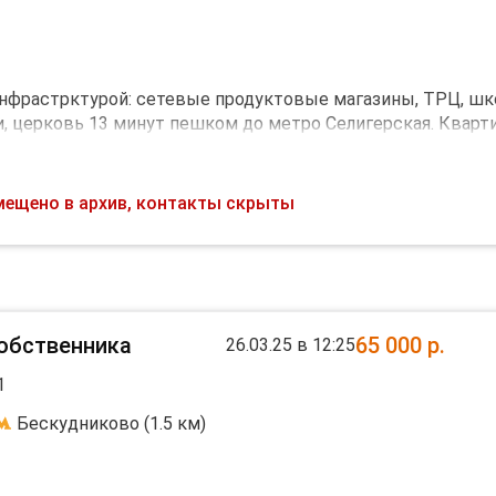
выходят во двор, обеспечивая тишину и спокойствие.
есячной платы, дополнительно оплачиваются коммунальны
з комиссии для арендатора. Подходит для одного или двух
инфрастрктурой: сетевые продуктовые магазины, ТРЦ, шк
, церковь 13 минут пешком до метро Селигерская. Кварт
СИИ, счётчики и прочие услуги ЖКХ ВКЛЮЧЕНЫ в стоим
ая машина, Кондиционер, Телевизор, Интернет. Дизайнер
мещено в архив, контакты скрыты
елефон. Можно с детьми. Косметический ремонт.
собственника
65 000
р.
26.03.25 в 12:25
1
Бескудниково (1.5 км)