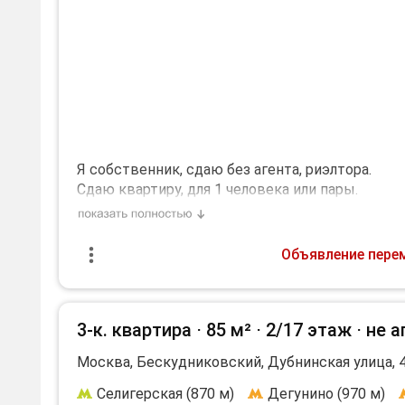
Я собственник, сдаю без агента, риэлтора.
Сдаю квартиру, для 1 человека или пары.
Без животных, можно с ребенком от 7 лет. (р
пешком.
Фото реальные. Не курящим. РФ.
Объявление пере
От 28 ЛЕТ. Окна во двор.
Рядом магазины, фитнес центр, бассейн.
Есть телевизор, пылесос, холодильник, стиралк
3-к. квартира ⋅
85 м²
⋅
2/17 этаж
⋅
не а
коммуналка+залог разбиваю на 2 месяца
Необходим залог, 17500 р.
Москва, Бескудниковский, Дубнинская улица, 
Селигерская (870 м)
Дегунино (970 м)