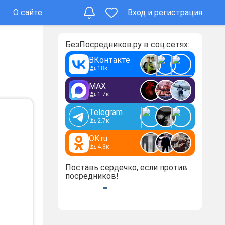
О сайте
Вход и регистрация
БезПосредников.ру в соц.сетях:
ВКонтакте
18к
MAX
1.7к
Telegram
2.7к
OK.ru
4.8к
Поставь сердечко, если против
посредников!