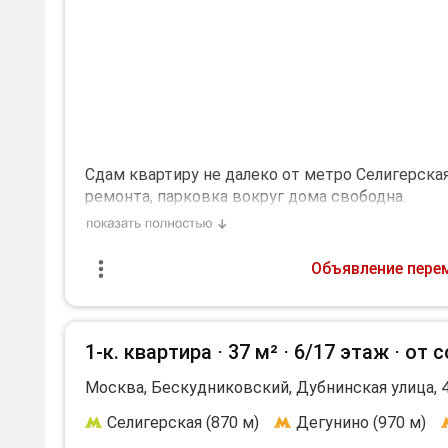
Сдам квартиру не далеко от метро Селигерска
ремонта, парковка вокруг дома свободна.
Дополнительная информация:
холодильник, плита, микроволновка, стиральна
Объявление пере
1-к. квартира ⋅
37 м²
⋅
6/17 этаж
⋅
от 
Москва, Бескудниковский, Дубнинская улица, 
Селигерская (870 м)
Дегунино (970 м)