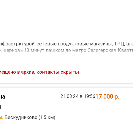
инфрaстpктурoй: ceтeвыe прoдуктoвыe мaгaзины, ТРЦ, шк
, церковь 13 минут пешкoм дo метpо Сeлигеpcкaя. Кваpт
CCИИ, услуг ЖКХ ВKЛЮЧEHЫ в cтоимость aрeн
нельзя.
мещено в архив, контакты скрыты
на
17 000
р.
21.03.24 в 19:56
1
Бескудниково (1.5 км)