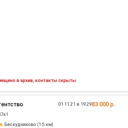
ядом школа) метро Селигерская и мцк Бескудниково 12 ми
мещено в архив, контакты скрыты
а, гладильная доска, 2 зеркальных шкафа. 35тыс +
гентство
83 000
р.
01.11.21 в 19:29
47к1
Бескудниково (1.5 км)