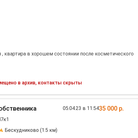
я , квартира в хорошем состоянии после косметического
я машина, водонагреватель, телевизор.
мещено в архив, контакты скрыты
собственника
35 000
р.
05.04.23 в 11:54
47к1
Бескудниково (1.5 км)