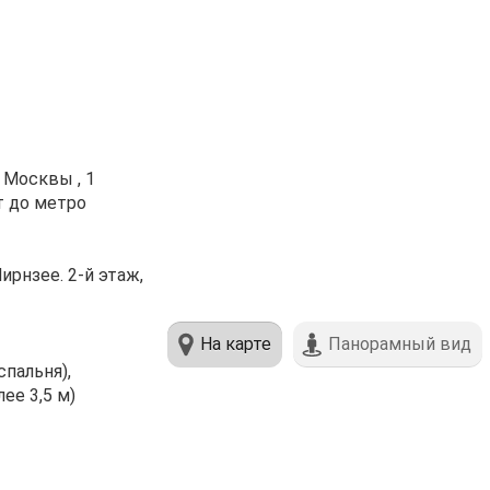
 Мocквы , 1
т дo мeтpo
рнзeе. 2-й этаж,
На карте
Панорамный вид
пальня),
ее 3,5 м)