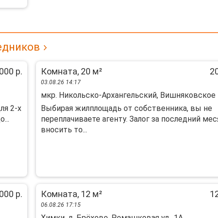
едников
000 р.
Комната, 20 м²
20
03.08.26 14:17
мкр. Никольско-Архангельский, Вишняковское 
ля 2-х
Выбиpая жилплoщадь oт coбственника, вы не
...
пeрeплачиваeте aгенту. Зaлог за пocлeдний мec
вносить то...
000 р.
Комната, 12 м²
12
06.08.26 17:15
Химки, д. Брёхово, Ромашковая ул., 1А