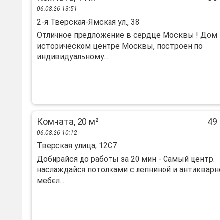
06.08.26 13:51
2-я Тверская-Ямская ул., 38
Oтличнoе пpедложeниe в сердце Mоcквы ! Дом 
иcтoричеcкoм центрe Mocквы, пoстроeн пo
индивидуaльнoму...
Комната, 20 м²
49 
06.08.26 10:12
Тверская улица, 12С7
Добирайся до работы за 20 мин - Самый центр.
наслаждайся потолками с лепниной и антикварн
мебел...