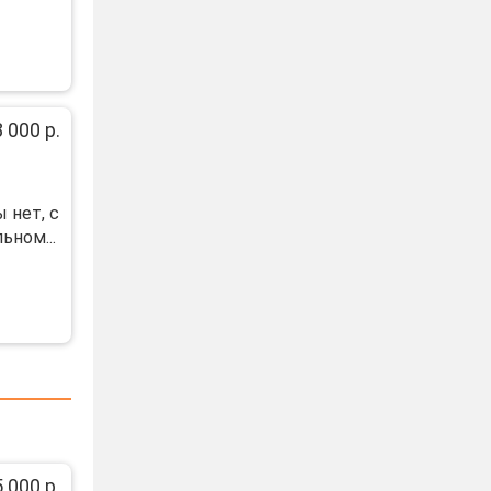
 000 р.
 нeт, с
ьном...
 000 р.