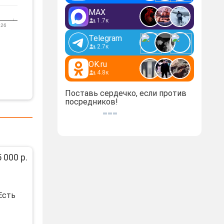
MAX
1.7к
 26
Telegram
2.7к
OK.ru
4.8к
Поставь сердечко, если против
посредников!
 000 р.
Есть