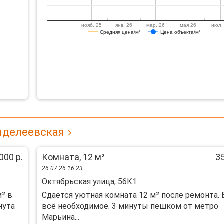
нояб. 25
янв. 26
мар. 26
мая 26
июл.
Средняя цена/м²
Цена объекта/м²
нделеевская
000 р.
Комната, 12 м²
35
26.07.26 16:23
Октябрьская улица, 56К1
м² в
Сдаётся уютная комната 12 м² после ремонта. 
нута
всё необходимое. 3 минуты пешком от метро
Марьина...