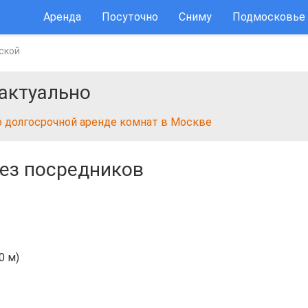
Аренда
Посуточно
Сниму
Подмосковье
ской
актуально
о долгосрочной аренде комнат в Москве
ез посредников
0 м)