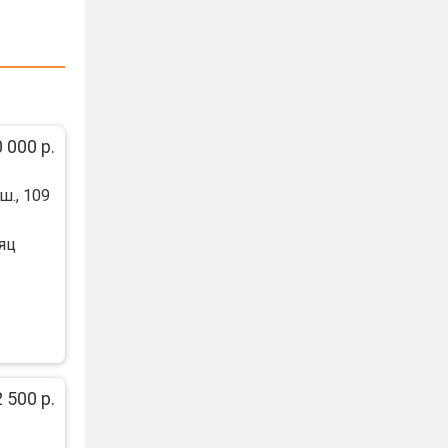
 000 р.
ш., 109
яц
 500 р.