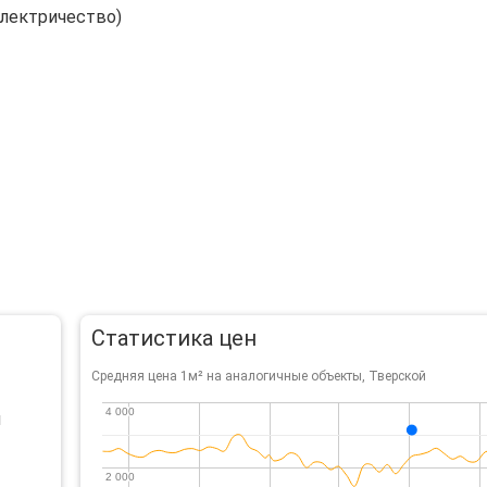
электричество)
Статистика цен
Средняя цена 1м² на аналогичные объекты, Тверской
4 000
4 000
й
2 000
2 000