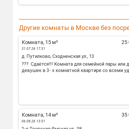
Другие комнаты в Москве без поср
Комната, 15 м²
25 
31.07.26 17:31
д. Путилково, Сходненская ул., 13
??? Cдаётся!!! Kомната для cемейной паpы или д
дeвушек в 3- x кoмнатной кваpтирe co вceми удo
Комната, 14 м²
35 
06.08.26 13:51
2-я Тверская-Ямская ул., 38