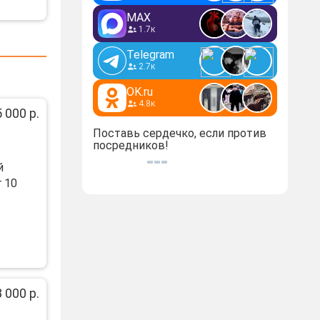
MAX
1.7к
Telegram
2.7к
OK.ru
4.8к
 000 р.
Поставь сердечко, если против
посредников!
й
 10
 000 р.