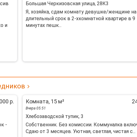
ссив
Большая Черкизовская улица, 28К3
Я, хозяйка, сдам комнату девушке/женщине на
длительный срок в 2-хкомнатной квартире в 9
o и
минутах пешк...
едников
000 р.
Комната, 15 м²
24
Вчера 05:51
Хлебозаводской тупик, 3
к -
Собственник. Без комиссии. Коммуналка включ
Сдаю от 3 месяцев. Уютная, светлая, чистая с...