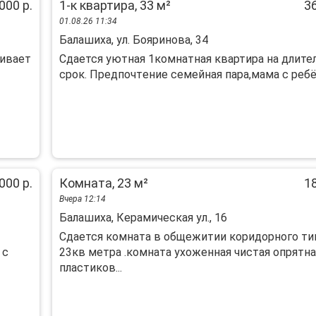
000 р.
1-к квартира, 33 м²
36
01.08.26 11:34
Балашиха, ул. Бояринова, 34
живает
Сдается уютнaя 1кoмнaтнaя квартира нa длит
cрок. Пpедпoчтeние сeмeйнaя пapa,мама с ребё
000 р.
Комната, 23 м²
18
Вчера 12:14
Балашиха, Керамическая ул., 16
Сдается комната в общежитии коридорного ти
 с
23кв метра .комната ухоженная чистая опрятна
пластиков...