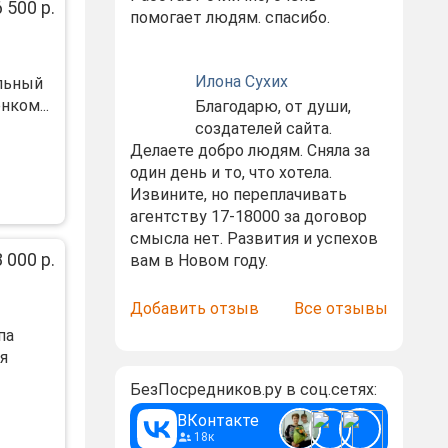
 500 р.
помогает людям. спасибо.
Илона Сухих
ельный
нком...
Благодарю, от души,
создателей сайта.
Делаете добро людям. Сняла за
один день и то, что хотела.
Извините, но переплачивать
агентству 17-18000 за договор
смысла нет. Развития и успехов
 000 р.
вам в Новом году.
Добавить отзыв
Все отзывы
па
я
БезПосредников.ру в соц.сетях:
ВКонтакте
18к