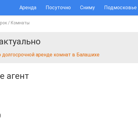
Аренда
Посуточно
Сниму
Подмосковье
срок
/
Комнаты
актуально
о долгосрочной аренде комнат в Балашихе
е агент
)