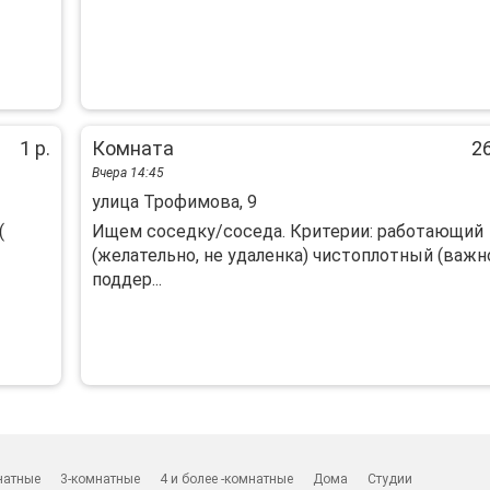
1 р.
Комната
26
Вчера 14:45
улица Трофимова, 9
(
Ищем соседку/соседа. Критерии: работающий
(желательно, не удаленка) чистоплотный (важн
поддер...
натные
3-комнатные
4 и более -комнатные
Дома
Студии