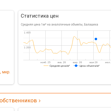
Статистика цен
Средняя цена 1м² на аналогичные объекты, Балашиха
1 400
1 400
1 200
1 200
нояб. 25
янв. 26
мар. 26
мая 26
июл.
Средняя цена/м²
Цена объекта/м²
 мкр.
собственников