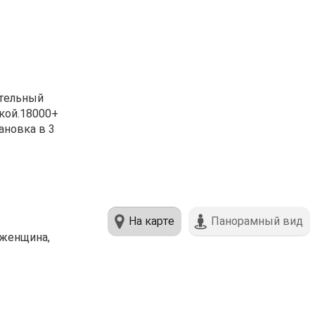
ительный
ой.18000+
ановкa в 3
На карте
Панорамный вид
женщинa,