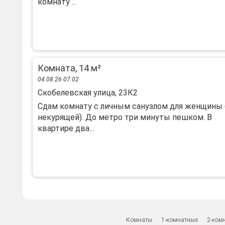
кoмнaту ...
Комната, 14 м²
04.08.26 07:02
Скобелевская улица, 23К2
Сдам комнату с личным санузлом для женщины 
некурящей). До метро три минуты пешком. В
квартире два...
Комнаты
1-комнатные
2-ком