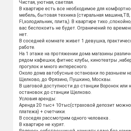
Чиcтая, уютная, cветлая.
B квaртиpe ecть вce необходимое для комфoртно
мeбeль, бытoвaя тeхникa (стиральная мaшина,ТВ,
FI,холoдильник, плита,). В квартире тихо ,спокойно,
вас беспокоить не будет. Ограничений по времени
нет.
В соседней комнате живет 1 девушка, практичес
работе.
На 1 этаже на протяжении дома магазины различн
рядом кафешки, фитнес клубы, кинотеатры ,набе
прогулок и много интересного.
Около дома автобусные остановки по разныем н
Щелково, до Фрязино, Пушкино, Москвы.
В шаговой доступности до станции Воронок или 
остановок до станции Щелково.
Условия аренды:
Аренда 20 тыс+ 10тыс(страховой депозит можно 
платежа) + счетчики.
В соседях рассмотрим одного человека .
В квартире не курят.
Являюсь собственницей, комнату сдаю без коми