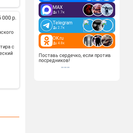
MAX
1.7к
 000 р.
Telegram
2.7к
нского
OK.ru
4.8к
тира с
еский
Поставь сердечко, если против
посредников!