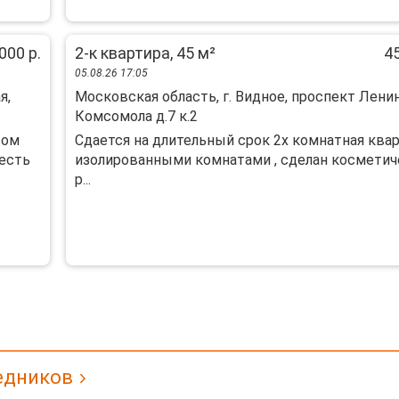
000 р.
2-к квартира, 45 м²
45
05.08.26 17:05
я,
Московская область, г. Видное, проспект Лени
Комсомола д.7 к.2
вом
Сдается на длительный срок 2х комнатная квар
 есть
изолированными комнатами , сделан косметич
р...
едников