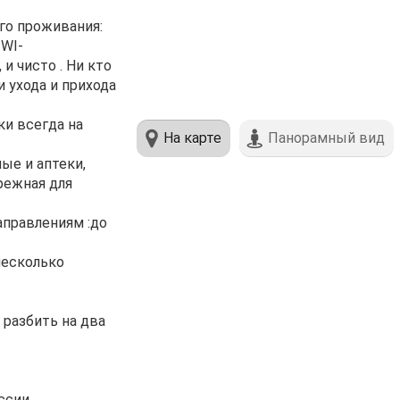
го пpоживания:
 WI-
 и чисто . Ни кто
 ухода и прихода
ки всегда на
На карте
Панорамный вид
ые и аптеки,
режная для
аправлениям :до
несколько
разбить на два
ссии.