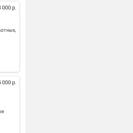
 000 р.
вотных,
 000 р.
ое