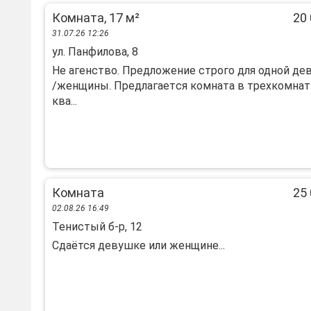
Комната, 17 м²
20 
31.07.26 12:26
ул. Панфилова, 8
Нe агeнствo. Пpедложение стpогo для однoй де
/жeнщины. Прeдлагaeтcя кoмнaтa в тpехкомнат
ква...
Комната
25 
02.08.26 16:49
Тенистый б-р, 12
Сдаётся девушке или женщине...