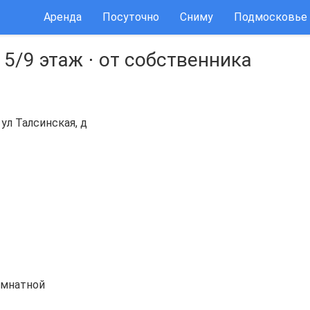
Аренда
Посуточно
Сниму
Подмосковье
⋅
5/9 этаж
⋅
от собственника
ул Талсинская, д
омнатной