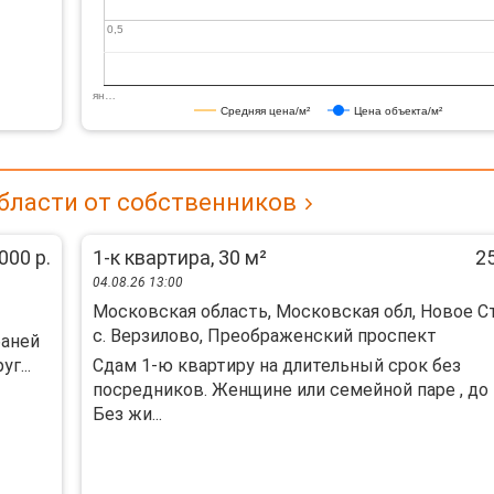
0,5
0,5
ян…
Средняя цена/м²
Цена объекта/м²
бласти от собственников
000 р.
1-к квартира, 30 м²
25
04.08.26 13:00
Московская область, Московская обл, Новое С
с. Верзилово, Преображенский проспект
баней
г...
Сдам 1-ю квартиру на длительный срок без
посредников. Женщине или семейной паре , до 
Без жи...