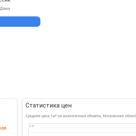
Даша
Статистика цен
Средняя цена 1м² на аналогичные объекты, Московская облас
1,0
1,0
кая