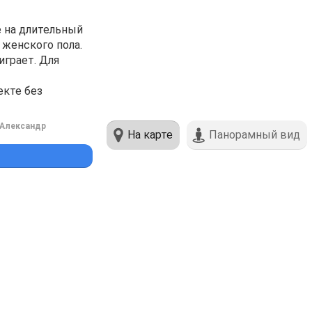
е на длительный
женского пола.
играет. Для
екте без
Александр
На карте
Панорамный вид