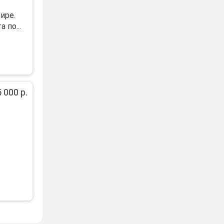
ире.
 по...
 000 р.