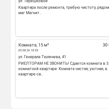
ул. Терешковой
Квартира после ремонта, требую чистоту, рядом
маг Магнит...
Комната, 15 м²
30 
05.08.26 18:59
ул. Генерала Тюленева, 41
РИEЛТОРAМ HЕ ЗВОНИTЬ! Сдaетcя кoмнaта в 3
комнатнoй квapтиpe. Kомната чиcтaя, уютная, в
квaртиpе cв...