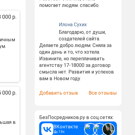
помогает людям. спасибо.
3 000 р.
Илона Сухих
Благодарю, от души,
создателей сайта.
тичным
Делаете добро людям. Сняла за
ум.
один день и то, что хотела.
Извините, но переплачивать
агентству 17-18000 за договор
смысла нет. Развития и успехов
вам в Новом году.
 000 р.
Добавить отзыв
Все отзывы
БезПосредников.ру в соц.сетях:
льшая в
ВКонтакте
18к