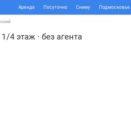
Аренда
Посуточно
Сниму
Подмосковье
нский
⋅
1/4 этаж
⋅
без агента