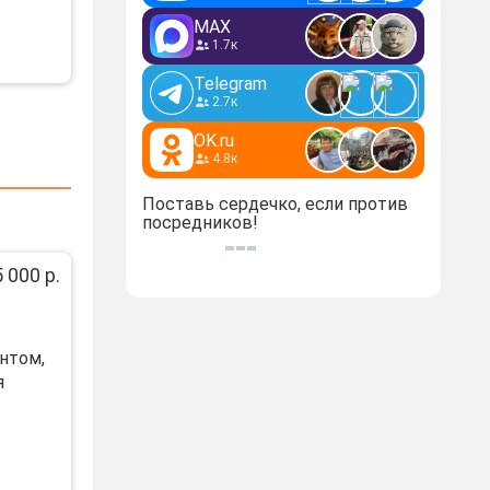
MAX
1.7к
Telegram
2.7к
OK.ru
4.8к
Поставь сердечко, если против
посредников!
 000 р.
нтом,
я