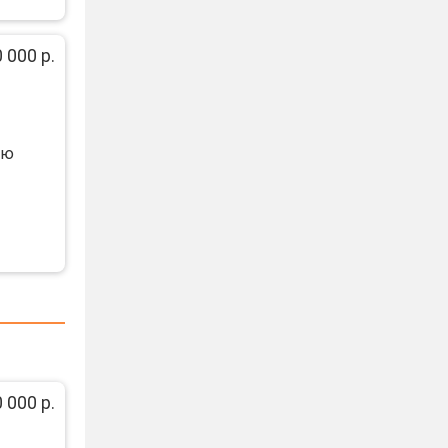
 000 р.
аю
 000 р.