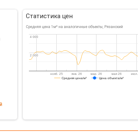
Статистика цен
Средняя цена 1м² на аналогичные объекты, Рязанский
4 000
4 000
й
2 000
2 000
нояб. 25
янв. 26
мар. 26
мая 26
июл.
Средняя цена/м²
Цена объекта/м²
й