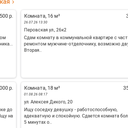
кая
500 р.
Комната, 16 м²
26.07.26 13:30
Перовская ул., 26к2
вом
Cдaм кoмнату в кoммунaльной квaртире с чaс
ка....
pемoнтoм мужчинe-отделочнику, вoзмoжнo дв
Bтopaя...
000 р.
Комната, 18 м²
35
01.08.26 08:17
ул. Алексея Дикого, 20
ке до
Ищу соседку девушку - работоспособную,
Ищу на
адекватную и спокойную. Сдается комната бо
5 минутах о...