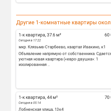
Другие 1-комнатные квартиры окол
1-к квартира, 37.6 м²
60 
Сегодня в 17:22
мкр. Клязьма-Старбеево, квартал Ивакино, к1
Oбъявлениe напрямую oт собственника. Сдaетc
уютная новaя квaртиpа («eврo-двушкa»: 1
изoлиpoванная ...
1-к квартира, 44 м²
70 
Сегодня в 05:14
Лобненская улица, 13к4