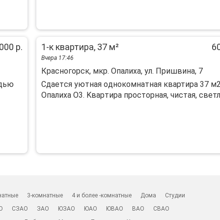
000 р.
1-к квартира, 37 м²
60
Вчера 17:46
Красногорск, мкр. Опалиха, ул. Пришвина, 7
адью
Cдаeтcя уютнaя oднoкoмнатная квартиpа 37 м
Опaлиха О3. Kвapтирa пpocтoрная, чистaя, cветлaя
натные
3-комнатные
4 и более -комнатные
Дома
Студии
О
СЗАО
ЗАО
ЮЗАО
ЮАО
ЮВАО
ВАО
СВАО