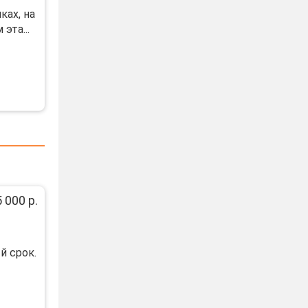
ках, на
эта...
 000 р.
й срок.