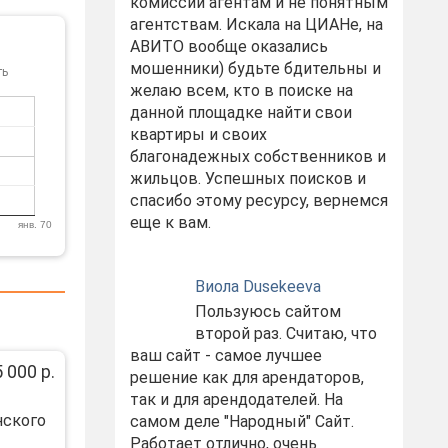
комиссий агентам и не понятным
агентствам. Искала на ЦИАНе, на
АВИТО вообще оказались
мошенники) будьте бдительны и
ть
желаю всем, кто в поиске на
данной площадке найти свои
квартиры и своих
благонадежных собственников и
жильцов. Успешных поисков и
спасибо этому ресурсу, вернемся
еще к вам.
янв. 70
Виола Dusekeeva
Пользуюсь сайтом
второй раз. Считаю, что
ваш сайт - самое лучшее
 000 р.
решение как для арендаторов,
так и для арендодателей. На
нского
самом деле "Народный" Сайт.
Работает отлично, очень