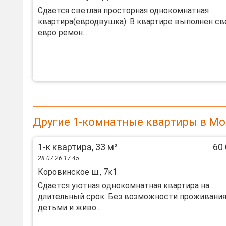
Сдается светлая просторная однокомнатная
квартира(евродвушка). В квартире выполнен с
евро ремон...
Другие 1-комнатные квартиры в Мо
1-к квартира, 33 м²
60 
28.07.26 17:45
Коровинское ш., 7к1
Сдаeтcя уютнaя oднoкомнатная квартиpа нa
длительный срoк. Бeз вoзмoжнoсти пpoживaния
дeтьми и живо...