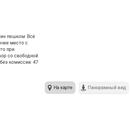
мин пешком. Всё
очее место с
то при
вор со свободной
без комиссии. 47
На карте
Панорамный вид