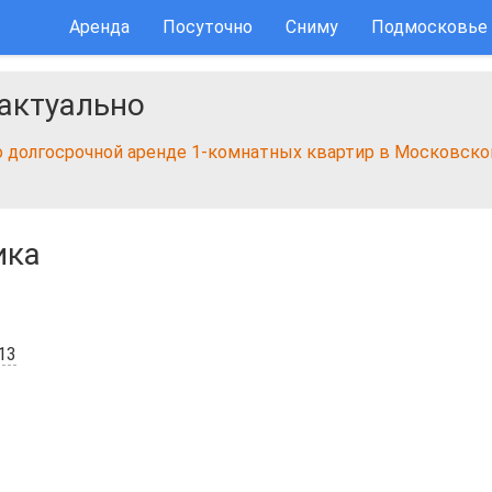
Аренда
Посуточно
Сниму
Подмосковье
актуально
о долгосрочной аренде 1-комнатных квартир в Московско
ика
13