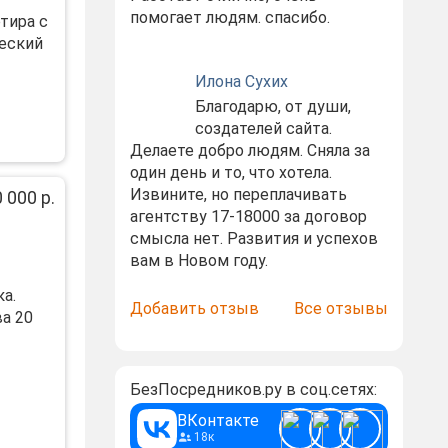
помогает людям. спасибо.
тира с
еский
Илона Сухих
Благодарю, от души,
создателей сайта.
Делаете добро людям. Сняла за
один день и то, что хотела.
Извините, но переплачивать
 000 р.
агентству 17-18000 за договор
смысла нет. Развития и успехов
вам в Новом году.
а.
Добавить отзыв
Все отзывы
а 20
БезПосредников.ру в соц.сетях:
ВКонтакте
18к