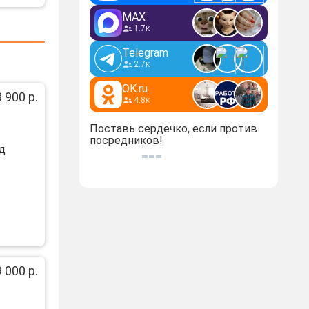
MAX
1.7к
Telegram
2.7к
OK.ru
 900 р.
4.8к
Поставь сердечко, если против
посредников!
д
 000 р.