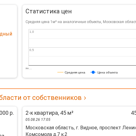
Статистика цен
Средняя цена 1м² на аналогичные объекты, Московская облас
1,0
1,0
удный
0,5
0,5
ян…
Средняя цена
Цена объекта
бласти от собственников
000 р.
2-к квартира, 45 м²
45
05.08.26 17:05
Московская область, г. Видное, проспект Лени
Комсомола д.7 к.2
ва