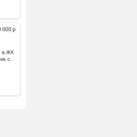
 000 р.
2 в ЖK
, c...