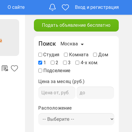
О сайте
Вход и регистрация
Подать объявление бесплатно
й
Поиск
Москва
Студия
Комната
Дом
1
2
3
4-х ком.
Подселение
Цена за месяц (руб.)
Расположение