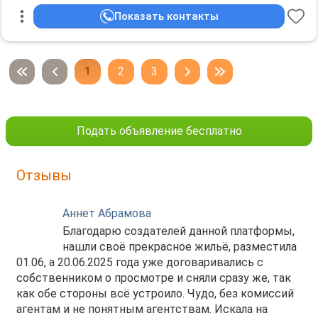
Останкинский парк. Квартира очень теплая.
Показать контакты
Инфраструктура ЖК: Магазины "Пятёрочка", "Вкус
Вилл", "Винлаб", представлены все маркетплейсы,
несколько кафе, студия пилатеса и пр. Школы и
1
2
3
детский сад в пешей доступности. Рядом технопарк-
коворкинг "Калибр".
Дополнительная информация:
Холодильник, Посудомоечная машина, Стиральная
Подать объявление бесплатно
машина, Кондиционер, Телевизор, Интернет. Можно с
детьми. Косметический ремонт.
Необходим залог, 100000 р.
Отзывы
Аннет Абрамова
Благодарю создателей данной платформы,
нашли своё прекрасное жильё, разместила
01.06, а 20.06.2025 года уже договаривались с
собственником о просмотре и сняли сразу же, так
как обе стороны всё устроило. Чудо, без комиссий
агентам и не понятным агентствам. Искала на