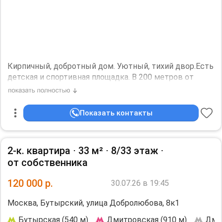
Кирпичный, добротный дом. Уютный, тихий двор.Есть
детская и спортивная площадка. В 200 метров от
дома Главный Ботанический сад,Оранжереи.
Останкинская дубрава с прудами, переходящими в
ВДНХ. Рядом магазины: Вкус Вилла, Магнит,
Показать контакты
Продукты, хорошая
кулинария.Сбербанк,аптека.Практически все
находится в одном дворе. Остановка автобусов у
2-к. квартира ⋅
33 м²
⋅
8/33 этаж
⋅
дома. В пешей доступности м.Владыкино,
от собственника
Фонвизинская, Петровско-Разумовская. Аренда
квартиры на длительный срок . Прямая сдача
120 000
р.
30.07.26 в 19:45
платежно способным квартирантам. Арендная плата
65 т. руб., плюс оплата ЖКУ и электроэнергии.
Москва, Бутырский, улица Добролюбова, 8к1
Депозит 65 т. руб.
Дополнительная информация:
Бутырская (540 м)
Дмитровская (910 м)
Дми