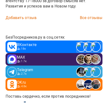
агентству 17-18000 за договор смысла нет.
Развития и успехов вам в Новом году.
Добавить отзыв
Все отзывы
БезПосредников.ру в соц.сетях:
ВКонтакте
18к
MAX
1.7к
Telegram
2.7к
OK.ru
4.8к
Поставь сердечко, если против посредников!