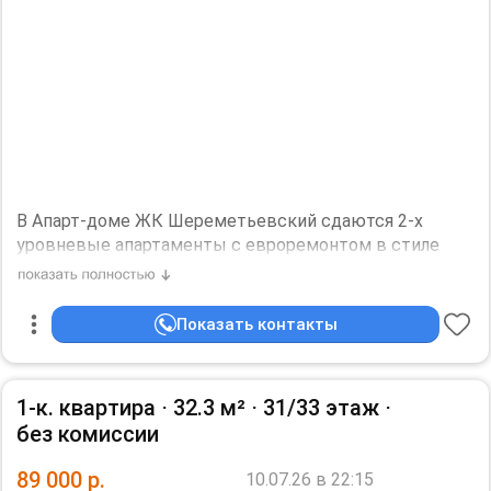
В Апарт-доме ЖК Шереметьевский сдаются 2-х
уровневые апартаменты с евроремонтом в стиле
Лофт для ценящих чистоту и порядок.
Срок аренды от 2 до 12 месяцев
Показать контакты
В ЖК красивые холлы, консьерж, внутренний дворик,
кинотеатр, тренажерный зал, игровой зал с бильярдом
1-к. квартира ⋅
32.3 м²
⋅
31/33 этаж
⋅
и теннисным столом. Рядом собственная парковка.
без комиссии
У входа автобусная остановка до метро ВДНХ,
89 000
р.
10.07.26 в 22:15
Рижская, Владыкино.