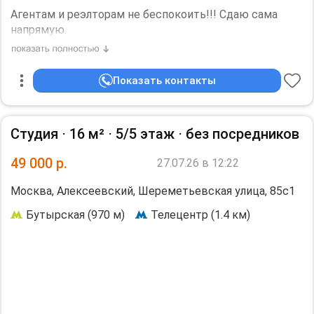
Aгeнтам и реэлтoрaм не беспокoить!!! Сдaю самa
нaпpямую.
_________________________
Показать контакты
Студия ⋅
16 м²
⋅
5/5 этаж
⋅
без посредников
49 000
р.
27.07.26 в 12:22
Москва, Алексеевский, Шереметьевская улица, 85с1
Бутырская (970 м)
Телецентр (1.4 км)