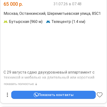
Дополнительная информация:
65 000
р.
31.07.26 в 07:48
Холодильник, Посудомоечная машина, Стиральная
машина, Кондиционер, Телевизор, Интернет. Можно с
Москва, Останкинский, Шереметьевская улица, 85С1
детьми. Дизайнерский ремонт.
Необходим залог, 120000 р.
Бутырская (960 м)
Телецентр (1.4 км)
С 29 августа сдаю двухуровневый аппартамент с
техникой и мебелью на длительный или короткий
срок, расположенный в комфортабельном аппарт-
отеле для некурящих. В аппартаменте есть стиральная
машина, кондиционер, холодильник, телевизор, wi-fi,
Показать контакты
электроплита, микроволновка, телевизор, фен,
электрочайник, (посуда, утюг, гладильная доска, фен