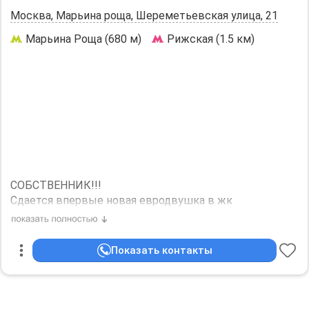
Москва, Марьина роща, Шереметьевская улица, 21
Марьина Роща (680 м)
Рижская (1.5 км)
СОБСТВЕННИК!!!
Сдается впервые новая евродвушка в жк
Октябрьская 98. От метро Марьина Роща 3 минуты
пешком. В квартире есть всё необходимое для
проживания. Встроенная техника, есть гардеробная,
Показать контакты
бойлер, кондиционер в каждой комнате. Окна в пол
выходят на улицу Шереметьевская с потрясающим
видом.
Развитая инфраструктура района, рядом есть школа,