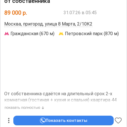
от собственника
Дополнительная информация:
Холодильник, Посудомоечная машина, Стиральная
89 000
р.
31.07.26 в 05:45
машина, Кондиционер, Телевизор, Интернет. Можно с
детьми. Дизайнерский ремонт.
Москва, пригород, улица 8 Марта, 2/10К2
Необходим залог, 120000 р.
Гражданская (670 м)
Петровский парк (870 м)
От собственника сдаётся на длительный срок 2-х
комнатная (гостиная + кухня и спальня) квартира 44
м2 после ремонта. Светлая, уютная, тёплая. В
квартире: двухдверный американский холодильник,
СВЧ, посудомойка, кофемашина, электрический
Показать контакты
чайник,