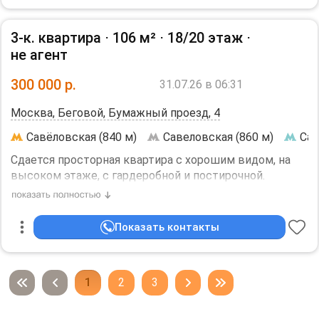
кондиционер, стиральная машина, подъездный
домофон и этажный видеодомофон, wifi роутер
3-к. квартира ⋅
106 м²
⋅
18/20 этаж
⋅
(Интернет МГТС), два телевизора. Двуспальная
не агент
кровать и новый гарнитур. В гостиной большой
раскладывающийся диван, вместительные
300 000
р.
31.07.26 в 06:31
встроенные шкафы-купе в гостиной и коридоре . До
м. Динамо 15 минут пешком спокойным шагом. До
Москва, Беговой, Бумажный проезд, 4
МЦД Гражданская 7 минут. Рядом: Тимирязевский
парк, Савеловский парк, Петровский парк.
Савёловская (840 м)
Савеловская (860 м)
Сав
Дополнительная информация:
Сдается просторная квартира с хорошим видом, на
Холодильник, Посудомоечная машина, Стиральная
высоком этаже, с гардеробной и постирочной.
машина, Кондиционер, Телевизор, Интернет. Можно с
Дополнительная информация:
детьми. Евроремонт.
Холодильник, Посудомоечная машина, Стиральная
Необходим залог, 89000 р.
машина, Кондиционер, Телевизор, Интернет. Можно с
Показать контакты
детьми. Дизайнерский ремонт.
Необходим залог, 300000 р.
1
2
3