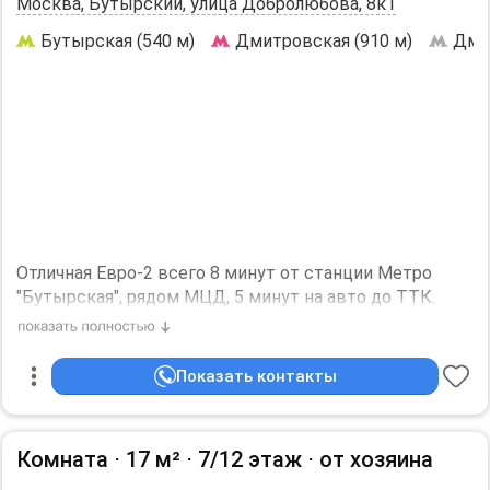
Москва, Бутырский, улица Добролюбова, 8к1
Бутырская (540 м)
Дмитровская (910 м)
Дми
Отличная Евро-2 всего 8 минут от станции Метро
"Бутырская", рядом МЦД, 5 минут на авто до ТТК.
Укомплектована всей необходимой техникой и
мебелью, сдаётся ВПЕРВЫЕ! В наличии кондиционер,
ПММ, электрочайник, СВЧ, телевизор, раскладной
Показать контакты
диван, стиральная машина и т.п.
Развитая инфраструктура: продуктовые
супермаркеты, салоны красоты, фитнес-клубы,
Комната ⋅
17 м²
⋅
7/12 этаж
⋅
от хозяина
школа, детсад, кофейни, рестораны и т.п..
Для прогулок в пешей доступности расположен