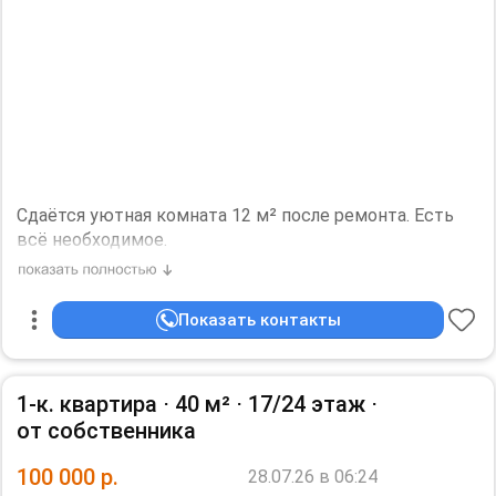
Сдаётся на длительный срок исключительно
приличным людям. Строго без детей. Если
проживание с животным, залог увеличивается еще на
стоимость 1 месяца аренды.
Дополнительная информация:
санузел - раздельный, кондиционер, холодильник,
плита, микроволновка, стиральная машина,
посудомоечная машина, телевизор.
Сдаётся уютная комната 12 м² после ремонта. Есть
всё необходимое.
? 3 минуты пешком от метро «Марьина Роща»
5 этаж, без лифта. Арендная плата + коммунальные
расходы.
Показать контакты
Желательна аккуратная, чистоплотная женщина.
Необходим залог, 35000 р.
1-к. квартира ⋅
40 м²
⋅
17/24 этаж
⋅
от собственника
100 000
р.
28.07.26 в 06:24