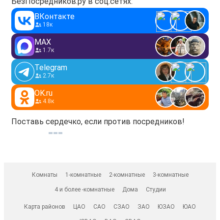
БезПосредников.ру в соц.сетях:
ВКонтакте
18к
MAX
1.7к
Telegram
2.7к
OK.ru
4.8к
Поставь сердечко, если против посредников!
Комнаты
1-комнатные
2-комнатные
3-комнатные
4 и более -комнатные
Дома
Студии
Карта районов
ЦАО
САО
СЗАО
ЗАО
ЮЗАО
ЮАО