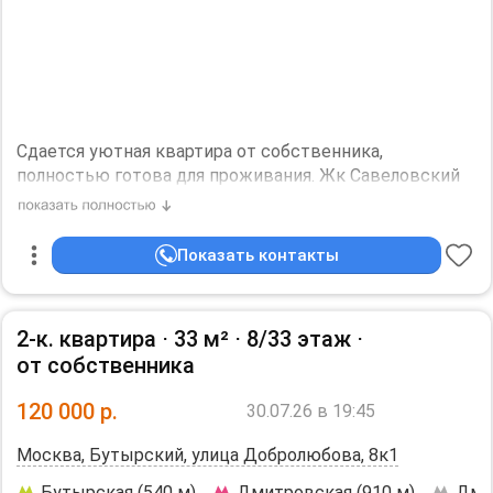
Сдается уютная квартира от собственника,
полностью готова для проживания. Жк Савеловский
сити, в шаговой доступности м. Дмитровская, м.
Савеловская, дизайн центр Флакон, Хлебозавод, с
множеством ресторанов, магазинов.
Показать контакты
Апартаменты 41 м2, с выделеной спальней, гостиной
с раскладным диааном, полноценной кухней с
бытовой техникой (духовка, микроволновка,
2-к. квартира ⋅
33 м²
⋅
8/33 этаж
⋅
посудомойка, плита, холодильник, кофемашина,
от собственника
чайник). Большая ванная комната, гардеробная
комната, лоджия. В квартире есть стиральная машина,
120 000
р.
30.07.26 в 19:45
пылесос, набор для влажной уборки, постельное
белье, посуда. Чистая, уютная квартира подойдет для
Москва, Бутырский, улица Добролюбова, 8к1
одного человека или небольшой семьи. Сдается
впервые. Все эксплуатационные расходы и
Бутырская (540 м)
Дмитровская (910 м)
Дми