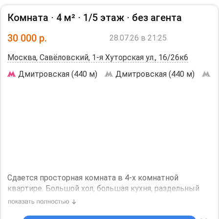
сад, поликлиника. В шаговой доступности магазины,
Комната ⋅
4 м²
⋅
1/5 этаж
⋅
без агента
кинотеатры и всё необходимое для досуга и отдыха.
Условия проживания: без животных, для некурящих.
30 000
р.
28.07.26 в 21:25
Стоимость проживания 100000+счетчики. Депозит
можно разбить.
Москва, Савёловский, 1-я Хуторская ул., 16/26к6
Дополнительная информация:
Холодильник, Посудомоечная машина, Стиральная
Дмитровская (440 м)
Дмитровская (440 м)
С
машина, Кондиционер, Телевизор, Интернет.
Дизайнерский ремонт.
Необходим залог, 100000 р.
Сдается просторная комната в 4-х комнатной
квартире. Большой хол, большая кухня, раздельный
санузел и душевая кабина. В комнате есть угловой
диван и комод, можно поставить отдельный