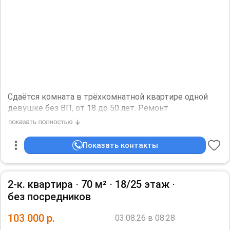
животных
Дополнительная информация:
Холодильник, Стиральная машина, Интернет.
Евроремонт.
Необходим залог, 58000 р.
Сдаётся комната в трёхкомнатной квартире одной
девушке без ВП, от 18 до 50 лет. Ремонт
косметический. Хозяйка девушка 40л проживает в
квартире,будет жить не постоянно,её муж приезжает
раз в год на две недели. Муж проживает 3 недели в
Показать контакты
году.
Необходим залог, 10000 р.
2-к. квартира ⋅
70 м²
⋅
18/25 этаж
⋅
без посредников
103 000
р.
03.08.26 в 08:28