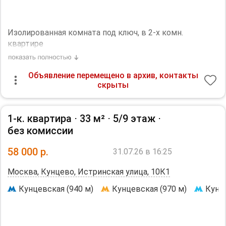
Изолированная комната под ключ, в 2-х комн.
квартире
3 мин от м. Давыдкого
Объявление перемещено в архив, контакты
скрыты
Во второй комнате работающий, спокойный и
воспитанный мужчина
1-к. квартира ⋅
33 м²
⋅
5/9 этаж
⋅
Развитый транспорт и инфраструктура в районе
без комиссии
Для одного - двух человек, порядочных, чистоплотных
58 000
р.
31.07.26 в 16:25
и платежеспособных
Москва, Кунцево, Истринская улица, 10К1
Маленькие животные обсуждаются
Кунцевская (940 м)
Кунцевская (970 м)
Кунце
В квартире не курят
Духовка, холодильник, утюг, микроволновка