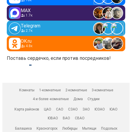
18к
MAX
1.7к
Telegram
2.7к
OK.ru
4.8к
Поставь сердечко, если против посредников!
Комнаты
1-комнатные
2-комнатные
3-комнатные
4 и более -комнатные
Дома
Студии
Карта районов
ЦАО
САО
СЗАО
ЗАО
ЮЗАО
ЮАО
ЮВАО
ВАО
СВАО
Балашиха
Красногорск
Люберцы
Мытищи
Подольск