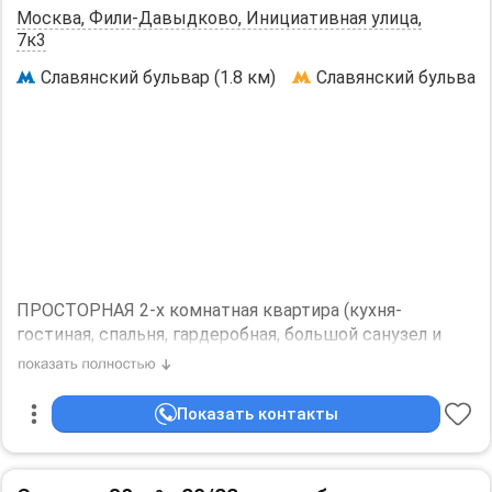
Москва, Фили-Давыдково, Инициативная улица,
7к3
Славянский бульвар (1.8 км)
Славянский бульвар (
ПРОСТОРНАЯ 2-х комнатная квартира (кухня-
гостиная, спальня, гардеробная, большой санузел и
лоджия) с панорамным видом на центр Москвы. Дом
монолитный, место тихое и зеленое! Просторная
входная группа, 4 скоростных лифта. Теплый пол,
Показать контакты
проточный нагреватель на время отключения воды,
кондиционеры, вся бытовая техника. метро
Давыдковская 5 мин пешком. В комплексе есть