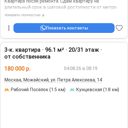
Квартира после ремонта. Сдам квартиру на
длительный срок в шаговой доступности от метро
Молодежная, порядочным и чистоплотным жильцам.в
приоритете одна девушка, женщина, пары без детей,
без животных . Всё необходимое есть для
Показать контакты
комфортного проживания.. Всё подробности по
телефону
Дополнительная информация:
3-к. квартира ⋅
96.1 м²
⋅
20/31 этаж
⋅
Холодильник, Стиральная машина, Кондиционер,
от собственника
Телевизор. Евроремонт.
180 000
р.
04.08.26 в 08:19
Москва, Можайский, ул. Петра Алексеева, 14
Рабочий Посёлок (1.5 км)
Кунцевская (1.8 км)