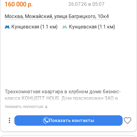
160 000
р.
26.07.26 в 05:07
жду того же и от вас. По соседству живет одна
девушка, спокойная и адекватная, много работает,
Москва, Можайский, улица Багрицкого, 10к4
уважает чужое пространство и тишину. Ку включены.
Ищу соседку. Оплата каждый месяц 20 числа без
Кунцевская (1.1 км)
Кунцевская (1.1 км)
задержек!!!просмотр в вечернее время после работы
и по выходным, заехать можно после 1го
Ищу девушку платежеспособную и чистоплотную
Трехкомнатная квартира в клубном доме бизнес-
класса КОНЦЕПТ HOUS. Дом праслоложен ЗАО в
районе Можайский.
Развитая инфраструктура, рядом
Ломоносовская школу, школа искусств. Дом
Показать контакты
находится в тихом и спокойном месте без шумных
дорог. Рядом Богдановский пруд.