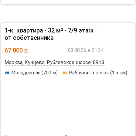
Предпочтение женщинам после 40 лет.
С детьми и животными просьба не беспокоить.
Отдельно оплачивается электричество и вода по
счетчикам.
1-к. квартира ⋅
32 м²
⋅
7/9 этаж
⋅
Дополнительная информация:
от собственника
Холодильник, Стиральная машина, Телевизор,
Интернет. Косметический ремонт.
67 000
р.
03.08.26 в 21:34
Необходим залог, 60000 р.
Москва, Кунцево, Рублевское шоссе, 89К3
Молодежная (700 м)
Рабочий Посёлок (1.5 км)