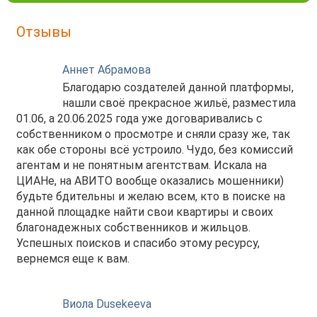
Необходим залог, 280000 р.
современная техника: холодильник, телевизор и
стиральная машина. Санузел раздельный и
Отзывы
оборудован ванной. Из окон открывается вид во
двор, что обеспечивает тишину и спокойствие. Есть
Аннет Абрамова
лоджия застекленная. .Дом оснащён двумя
Благодарю создателей данной платформы,
пассажирскими и одним грузовым лифтом. Для
нашли своё прекрасное жильё, разместила
вашего автомобиля предусмотрена наземная
01.06, а 20.06.2025 года уже договаривались с
парковка. Рядом с домом находятся детские сады,
собственником о просмотре и сняли сразу же, так
школы и клиники, что идеально подходит для семей с
как обе стороны всё устроило. Чудо, без комиссий
детьми. В шаговой доступности расположены
агентам и не понятным агентствам. Искала на
магазины и другие объекты инфраструктуры, что
ЦИАНе, на АВИТО вообще оказались мошенники)
способствует удобству в повседневной жизни.
будьте бдительны и желаю всем, кто в поиске на
Дополнительная информация:
данной площадке найти свои квартиры и своих
санузел - раздельный, мебель - кухня, хранение
благонадежных собственников и жильцов.
одежды, спальные места, холодильник, плита,
Успешных поисков и спасибо этому ресурсу,
микроволновка, стиральная машина, телевизор.
вернемся еще к вам.
Виола Dusekeeva