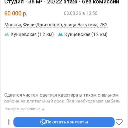
Студия ⋅
38 м²
⋅
20/22 этаж
⋅
без комиссии
подземный паркинг и охраняемый наземный,
консьерж, видеонаблюдение . Рядом парк - заказник
60 000
р.
03.08.26 в 13:56
Долина реки СЕТУНЬ (дорожки,тренажеры,беседки
для шашлыков)., детские площадки. В гостинной
Москва, Фили-Давыдково, улица Ватутина, 7К2
свободное место для вашего дивана или установим
свой! Аквафор, кондиционеры обслужены и
Кунцевская (1.2 км)
Кунцевская (1.2 км)
заправлены. Животные обговариваются ( допустима
маленькая собака).
Дополнительная информация:
Холодильник, Посудомоечная машина, Стиральная
машина, Кондиционер, Телевизор, Интернет.
Евроремонт.
Необходим залог, 103000 р.
Сдается чистая, светлая квартира в тихом спальном
районе на длительный срок. Вся необходимая мебель
и бытовая техника имеется. Большая лоджия с
потрясающим видом на Москву. В пяти минутах парк
"Долина реки Сетунь". Метро и магазины в шаговой
Показать контакты
доступности.