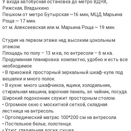
У входа автобусная остановка до метро ВДНХ,
Рижская, Владыкино.
Пешком от метро Бутырская ~16 мин, МЦД Марьина
Роща ~ 17 мин.
от м. Алексеевская или м. Марьина Роща ~ 19 мин.
Студия на первом этаже над высоким цокольным
этажом.
Площадь по полу – 13 м.кв, по антресоли – 6 м.кв.
Продуманная планировка: компактно, удобно и есть все
необходимое
• В прихожей: просторный зеркальный шкаф-купе под
вешалки и много полок.
• В кухне: много шкафчиков, ящики, холодильник,
стиральная машина, варочная панель, эл. чайник, посуда.
Широкий подоконник служит просторным столом.
• Огромное окно с москитной сеткой, складная
лестница на антресоль.
• Ортопедический матрас 100*200 см на антресоли.
• Постельное белье, полотенце.
• Утюг, гладильная доска, сушка.