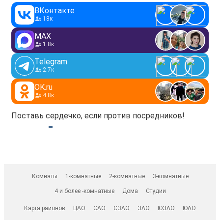
ВКонтакте
18к
MAX
1.8к
Telegram
2.7к
OK.ru
4.8к
Поставь сердечко, если против посредников!
Комнаты
1-комнатные
2-комнатные
3-комнатные
4 и более -комнатные
Дома
Студии
Карта районов
ЦАО
САО
СЗАО
ЗАО
ЮЗАО
ЮАО